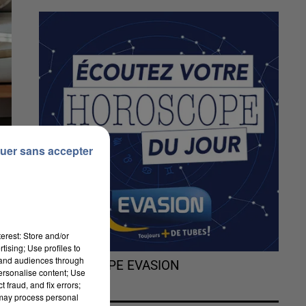
uer sans accepter
erest: Store and/or
tising; Use profiles to
tand audiences through
L'HOROSCOPE EVASION
personalise content; Use
 fraud, and fix errors;
 may process personal