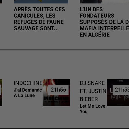
APRÈS TOUTES CES
L’UN DES
CANICULES, LES
FONDATEURS
REFUGES DE FAUNE
SUPPOSÉS DE LA D
SAUVAGE SONT...
MAFIA INTERPELL
EN ALGÉRIE
INDOCHINE
DJ SNAKE
21h56
21h56
21h5
21h5
J'ai Demande
FT. JUSTIN
A La Lune
BIEBER
Let Me Love
You