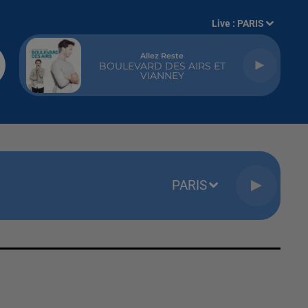
Live :
PARIS
Allez Reste
BOULEVARD DES AIRS ET
VIANNEY
PARIS