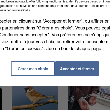
and browsing data to offer following functionalities: Identify devices based on infor
ment compte une pièce de plus que la norme, et de
eolocation data; Match and combine data from other data sources; Link different de
 moins trois pièces de plus. Dans le détail, on
nsmitted automatically.
rincipales qui sont sous-occupées. Par ailleurs, tou
pter en cliquant sur "Accepter et fermer", ou affiner en
-occupation très accentuée. Cela peut faire perdre 
/ou partenaires dans "Gérer mes choix". Vous pouvez éga
un HLM.
"Continuer sans accepter". Vos préférences ne s'appliqu
uvez mettre à jour vos choix, ou retirer votre consenteme
en "Gérer les cookies" situé en bas de chaque page.
Gérer mes choix
Accepter et fermer