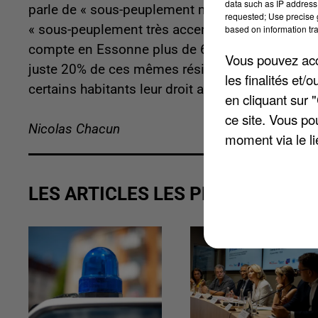
data such as IP address 
parle de « sous-peuplement modéré » si le loge
requested; Use precise g
« sous-peuplement très accentué » s'il compte au
based on information tra
compte en Essonne plus de 61% des résidences p
Vous pouvez acce
juste 20% de ces mêmes résidences sont en sous
les finalités et
certains habitants leur droit au maintien dans 
en cliquant sur 
ce site. Vous po
Nicolas Chacun
moment via le li
LES ARTICLES LES PLUS VUS