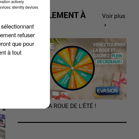
mation actively
vices; Identify devices
ACTUELLEMENT À
Voir plus
t
GAGNER
 sélectionnant
à
lement refuser
eront que pour
nt à tout
TOURNEZ LA ROUE DE L'ÉTÉ !