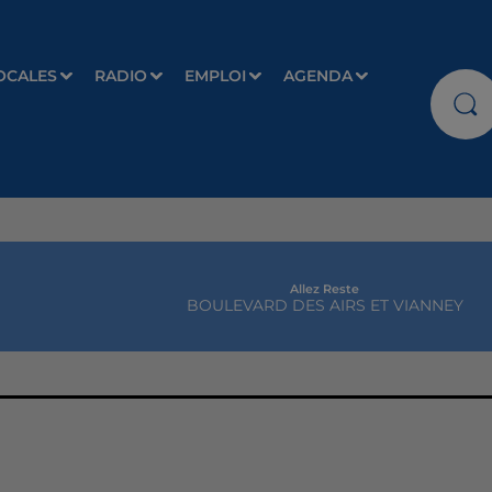
OCALES
RADIO
EMPLOI
AGENDA
Allez Reste
BOULEVARD DES AIRS ET VIANNEY