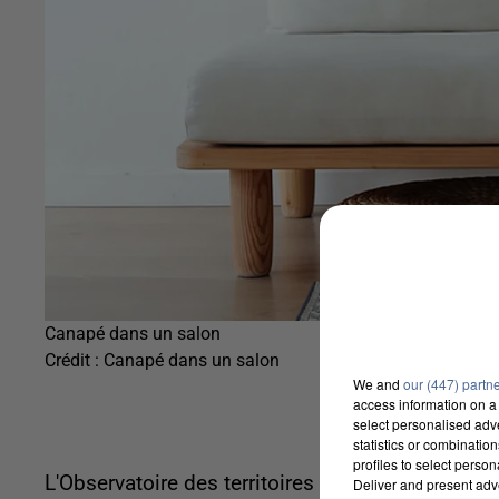
Canapé dans un salon
Crédit :
Canapé dans un salon
We and
our (447) partn
access information on a 
select personalised ad
statistics or combinatio
profiles to select person
L'Observatoire des territoires a utilisé des donné
Deliver and present adv