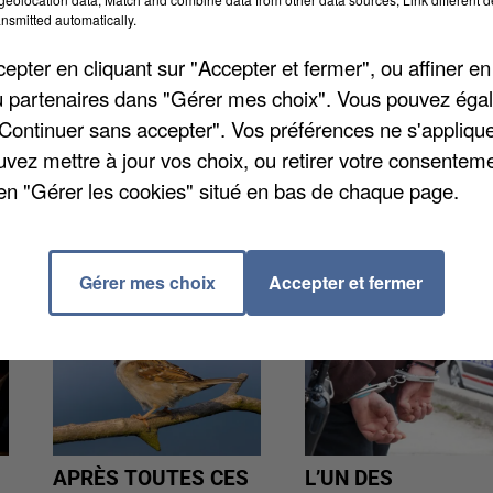
n plein visage et l'a bousculée. Il a été arrêté, sa
nsmitted automatically.
 appelés à plaisir peu après 22h30 dans l'allée Saint-
pter en cliquant sur "Accepter et fermer", ou affiner en
vant de prendre la fuite. Une plainte a été déposée,
/ou partenaires dans "Gérer mes choix". Vous pouvez éga
23h15, c'est une gifle qui a été assenée à une habitan
"Continuer sans accepter". Vos préférences ne s'appliqu
ssi, la femme a déposé plainte.
uvez mettre à jour vos choix, ou retirer votre consenteme
en "Gérer les cookies" situé en bas de chaque page.
Gérer mes choix
Accepter et fermer
APRÈS TOUTES CES
L’UN DES