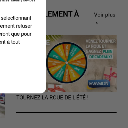
ACTUELLEMENT À
Voir plus
 sélectionnant
GAGNER
lement refuser
te
eront que pour
nt à tout
TOURNEZ LA ROUE DE L'ÉTÉ !