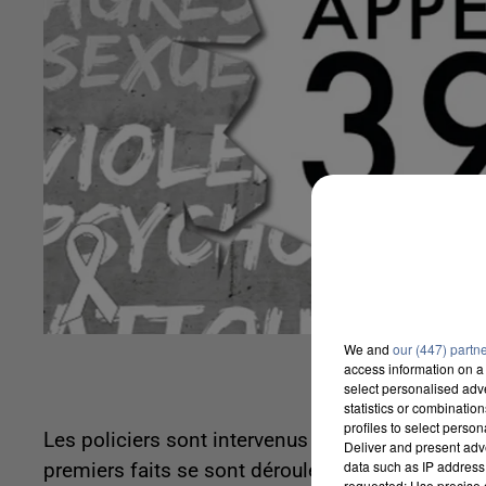
We and
our (447) partn
access information on a 
select personalised ad
statistics or combinatio
profiles to select person
Les policiers sont intervenus plusieurs fois dan
Deliver and present adv
data such as IP address 
premiers faits se sont déroulés à Aubergenville d
requested; Use precise g