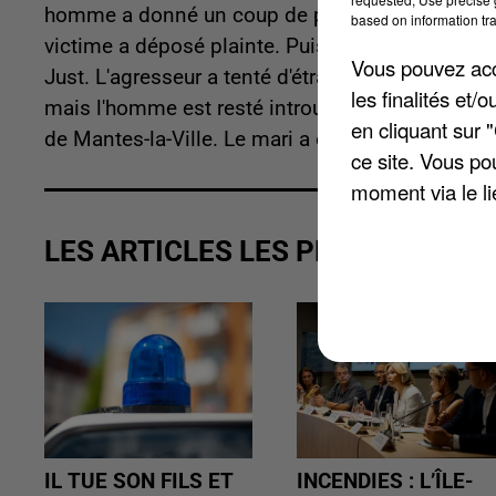
homme a donné un coup de poing à son ex-femme e
based on information tra
victime a déposé plainte. Puis les agents ont été
Vous pouvez acce
Just. L'agresseur a tenté d'étrangler sa femme a
les finalités et
mais l'homme est resté introuvable. Enfin, vers 
en cliquant sur 
de Mantes-la-Ville. Le mari a été arrêté, et là au
ce site. Vous po
moment via le li
LES ARTICLES LES PLUS VUS
IL TUE SON FILS ET
INCENDIES : L’ÎLE-