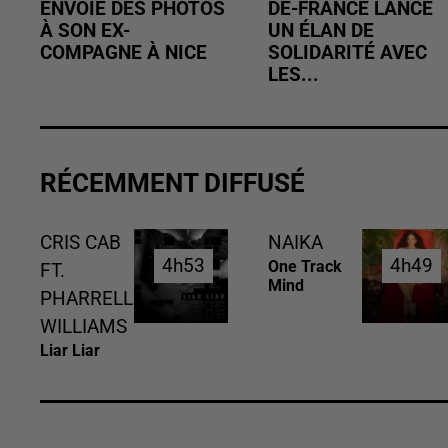
ENVOIE DES PHOTOS
DE-FRANCE LANCE
À SON EX-
UN ÉLAN DE
COMPAGNE À NICE
SOLIDARITÉ AVEC
LES...
RÉCEMMENT DIFFUSÉ
CRIS CAB
NAIKA
4h53
4h53
4h49
4h49
One Track
FT.
Mind
PHARRELL
WILLIAMS
Liar Liar