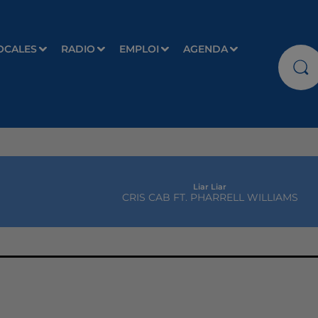
OCALES
RADIO
EMPLOI
AGENDA
Liar Liar
CRIS CAB FT. PHARRELL WILLIAMS