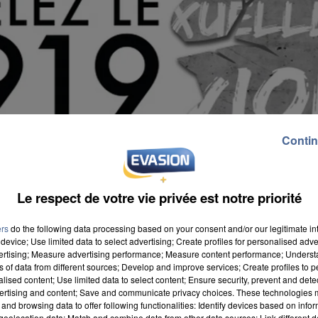
Contin
Le respect de votre vie privée est notre priorité
ers
do the following data processing based on your consent and/or our legitimate int
device; Use limited data to select advertising; Create profiles for personalised adver
vertising; Measure advertising performance; Measure content performance; Unders
ns of data from different sources; Develop and improve services; Create profiles to 
alised content; Use limited data to select content; Ensure security, prevent and detect
s la moitié nord du département la nuit dernière. Les
ertising and content; Save and communicate privacy choices. These technologies
and browsing data to offer following functionalities: Identify devices based on infor
ans l'allée de la Corniche. Lors d'une dispute, un
eolocation data; Match and combine data from other data sources; Link different de