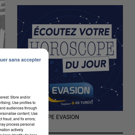
uer sans accepter
erest: Store and/or
tising; Use profiles to
tand audiences through
personalise content; Use
L'HOROSCOPE EVASION
 fraud, and fix errors;
 may process personal
mation actively
vices; Identify devices