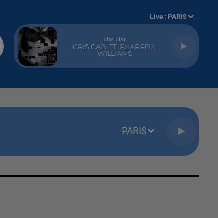
Live :
PARIS
Liar Liar
CRIS CAB FT. PHARRELL
WILLIAMS
PARIS