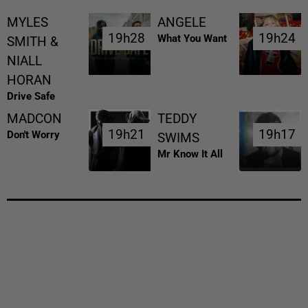
MYLES
ANGELE
19h28
19h28
19h24
19h24
What You Want
SMITH &
NIALL
HORAN
Drive Safe
MADCON
TEDDY
19h21
19h21
19h17
19h17
Don't Worry
SWIMS
Mr Know It All