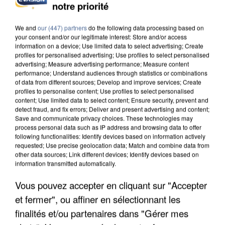
notre priorité
We and
our (447) partners
do the following data processing based on
your consent and/or our legitimate interest: Store and/or access
information on a device; Use limited data to select advertising; Create
profiles for personalised advertising; Use profiles to select personalised
advertising; Measure advertising performance; Measure content
performance; Understand audiences through statistics or combinations
of data from different sources; Develop and improve services; Create
profiles to personalise content; Use profiles to select personalised
content; Use limited data to select content; Ensure security, prevent and
detect fraud, and fix errors; Deliver and present advertising and content;
Save and communicate privacy choices. These technologies may
process personal data such as IP address and browsing data to offer
following functionalities: Identify devices based on information actively
requested; Use precise geolocation data; Match and combine data from
other data sources; Link different devices; Identify devices based on
information transmitted automatically.
UN SECOND CADRE DE LA DZ MAFIA
Vous pouvez accepter en cliquant sur "Accepter
INTERPELLÉ EN ALGÉRIE
et fermer", ou affiner en sélectionnant les
finalités et/ou partenaires dans "Gérer mes