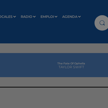
OCALES
RADIO
EMPLOI
AGENDA
The Fate Of Ophelia
TAYLOR SWIFT