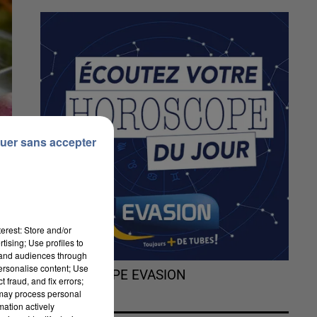
uer sans accepter
erest: Store and/or
tising; Use profiles to
tand audiences through
personalise content; Use
L'HOROSCOPE EVASION
 fraud, and fix errors;
 may process personal
n,
mation actively