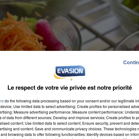
Contin
Le respect de votre vie privée est notre priorité
ers
do the following data processing based on your consent and/or our legitimate int
device; Use limited data to select advertising; Create profiles for personalised adver
vertising; Measure advertising performance; Measure content performance; Unders
ns of data from different sources; Develop and improve services; Create profiles to 
alised content; Use limited data to select content; Ensure security, prevent and detect
ertising and content; Save and communicate privacy choices. These technologies
Dans des cantines de Corbeil, lors d'un repas sicilie
and browsing data to offer following functionalities: Identify devices based on infor