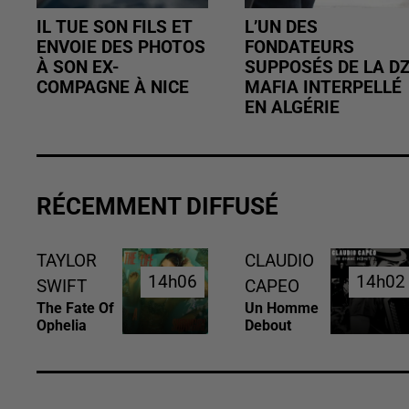
IL TUE SON FILS ET
L’UN DES
ENVOIE DES PHOTOS
FONDATEURS
À SON EX-
SUPPOSÉS DE LA D
COMPAGNE À NICE
MAFIA INTERPELLÉ
EN ALGÉRIE
RÉCEMMENT DIFFUSÉ
TAYLOR
CLAUDIO
14h06
14h06
14h02
14h02
SWIFT
CAPEO
The Fate Of
Un Homme
Ophelia
Debout