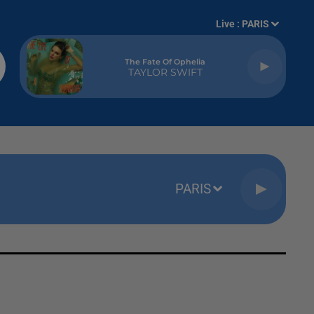
Live :
PARIS
The Fate Of Ophelia
TAYLOR SWIFT
PARIS