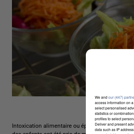
We and
our (447) partn
access information on a 
select personalised ad
statistics or combinatio
profiles to select person
Deliver and present adv
Intoxication alimentaire ou épidémie de gastro ? 
data such as IP address 