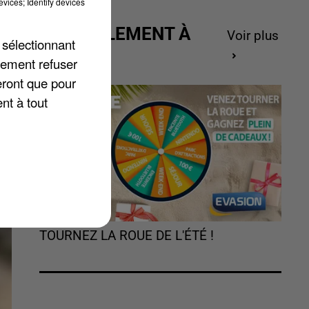
vices; Identify devices
,
ACTUELLEMENT À
Voir plus
 sélectionnant
GAGNER
lement refuser
eront que pour
nt à tout
TOURNEZ LA ROUE DE L'ÉTÉ !