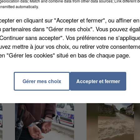
de vomissements. Des analyses sont en cours afin de
eolocation data; Match and combine data from other data sources; Link different de
nsmitted automatically.
certains l'intoxication est évidente. Selon
le Parisien
 d'après eux ce n'est pas la première fois qu'il y a
pter en cliquant sur "Accepter et fermer", ou affiner en
eux souhaitent même porter plainte. Et à Mérobert,
/ou partenaires dans "Gérer mes choix". Vous pouvez éga
t également été pris de vomissements mais aussi de
"Continuer sans accepter". Vos préférences ne s'appliqu
e poursuit et l'école restera portes closes tant que la
uvez mettre à jour vos choix, ou retirer votre consenteme
en "Gérer les cookies" situé en bas de chaque page.
Gérer mes choix
Accepter et fermer