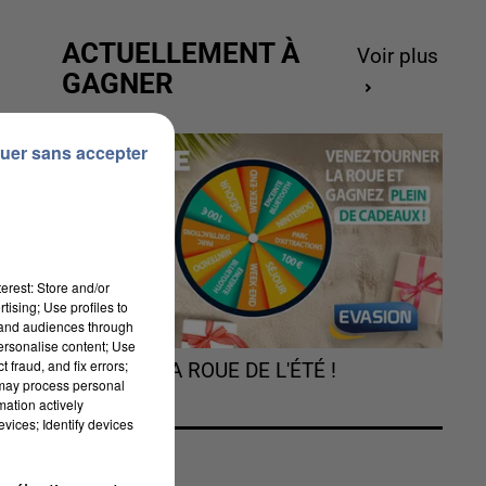
ACTUELLEMENT À
Voir plus
GAGNER
uer sans accepter
erest: Store and/or
tising; Use profiles to
tand audiences through
personalise content; Use
 fraud, and fix errors;
TOURNEZ LA ROUE DE L'ÉTÉ !
 may process personal
mation actively
vices; Identify devices