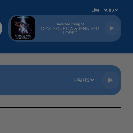
Live :
PARIS
Save Me Tonight
DAVID GUETTA & JENNIFER
LOPEZ
PARIS