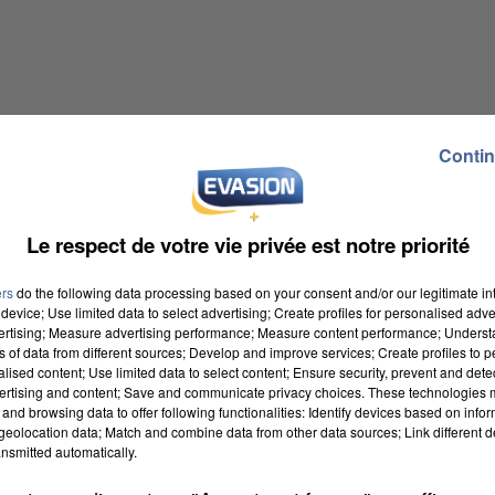
Contin
Le respect de votre vie privée est notre priorité
ers
do the following data processing based on your consent and/or our legitimate int
device; Use limited data to select advertising; Create profiles for personalised adver
vertising; Measure advertising performance; Measure content performance; Unders
ns of data from different sources; Develop and improve services; Create profiles to 
alised content; Use limited data to select content; Ensure security, prevent and detect
ertising and content; Save and communicate privacy choices. These technologies
and browsing data to offer following functionalities: Identify devices based on infor
eolocation data; Match and combine data from other data sources; Link different de
nsmitted automatically.