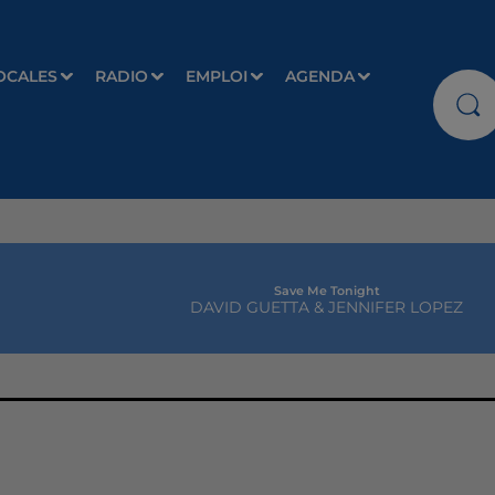
OCALES
RADIO
EMPLOI
AGENDA
Save Me Tonight
DAVID GUETTA & JENNIFER LOPEZ