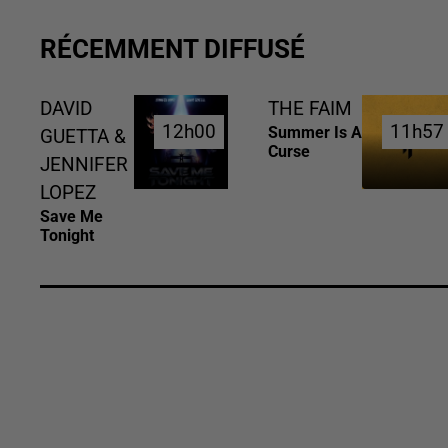
RÉCEMMENT DIFFUSÉ
DAVID
THE FAIM
12h00
12h00
11h57
11h57
Summer Is A
GUETTA &
Curse
JENNIFER
LOPEZ
Save Me
Tonight