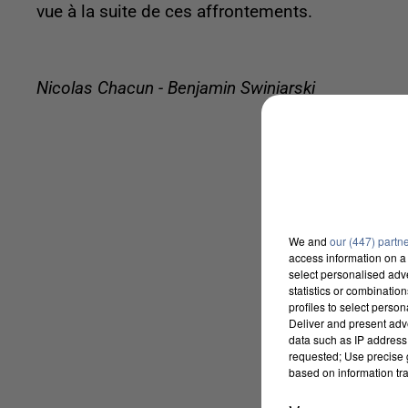
vue à la suite de ces affrontements.
Nicolas Chacun - Benjamin Swiniarski
We and
our (447) partn
access information on a 
select personalised ad
statistics or combinatio
profiles to select person
Deliver and present adv
data such as IP address 
requested; Use precise g
based on information tra