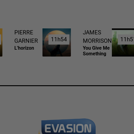
PIERRE
JAMES
11h54
11h54
11h5
11h5
GARNIER
MORRISON
L'horizon
You Give Me
Something