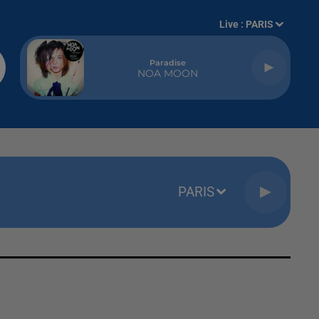
Live :
PARIS
Paradise
NOA MOON
PARIS