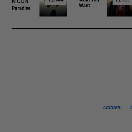
MOON
Want
Paradise
ACCUEIL