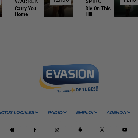
WARREN
SPIRO
Carry You
Die On This
Home
Hill
ACTUS LOCALES
RADIO
EMPLOI
AGENDA