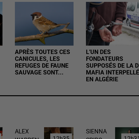
APRÈS TOUTES CES
L’UN DES
CANICULES, LES
FONDATEURS
REFUGES DE FAUNE
SUPPOSÉS DE LA D
SAUVAGE SONT...
MAFIA INTERPELL
EN ALGÉRIE
ALEX
SIENNA
12h35
12h35
12h3
12h3