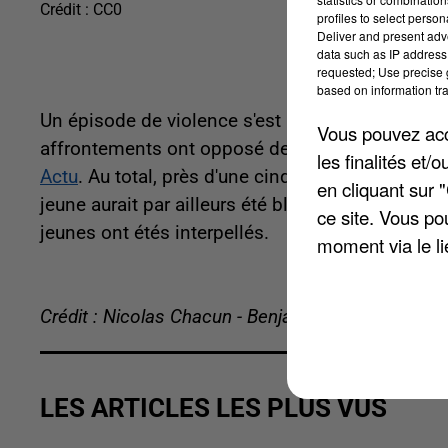
Crédit :
CC0
profiles to select person
Deliver and present adv
data such as IP address 
requested; Use precise g
based on information tra
Un épisode de violence s'est produit dans le quart
Vous pouvez acce
affrontements ont opposé deux bandes de jeune
les finalités et
Actu
. Au total, près d'une cinquantaine de véhic
en cliquant sur 
jeune aurait par ailleurs été blessé à la suite d
ce site. Vous po
jeunes ont étés interpellés.
moment via le li
Crédit : Nicolas Chacun - Benjamin Swiniarski
LES ARTICLES LES PLUS VUS