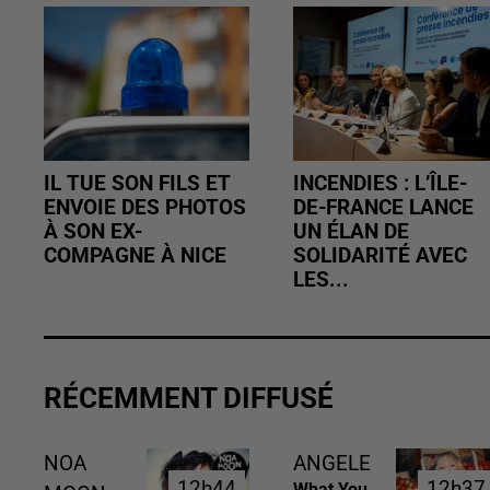
IL TUE SON FILS ET
INCENDIES : L’ÎLE-
ENVOIE DES PHOTOS
DE-FRANCE LANCE
À SON EX-
UN ÉLAN DE
COMPAGNE À NICE
SOLIDARITÉ AVEC
LES...
RÉCEMMENT DIFFUSÉ
NOA
ANGELE
12h44
12h44
12h37
12h37
What You