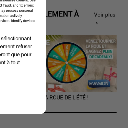
 fraud, and fix errors;
 may process personal
ACTUELLEMENT À
Voir plus
mation actively
GAGNER
vices; Identify devices
 sélectionnant
lement refuser
Un
eront que pour
nt à tout
TOURNEZ LA ROUE DE L'ÉTÉ !