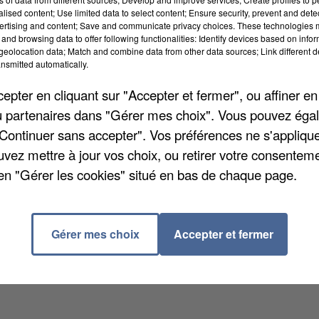
alised content; Use limited data to select content; Ensure security, prevent and detect
ertising and content; Save and communicate privacy choices. These technologies
and browsing data to offer following functionalities: Identify devices based on infor
eolocation data; Match and combine data from other data sources; Link different de
nsmitted automatically.
ier du Bois de l'Etang, à la Verrière. Les
pter en cliquant sur "Accepter et fermer", ou affiner en
s de la commune et celle de Trappes, raconte
78
/ou partenaires dans "Gérer mes choix". Vous pouvez éga
ules ont été abîmés ou détruits durant ces incidents. 
"Continuer sans accepter". Vos préférences ne s'appliqu
e plusieurs coups de couteaux. Pour le moment, quatre
uvez mettre à jour vos choix, ou retirer votre consenteme
en "Gérer les cookies" situé en bas de chaque page.
Gérer mes choix
Accepter et fermer