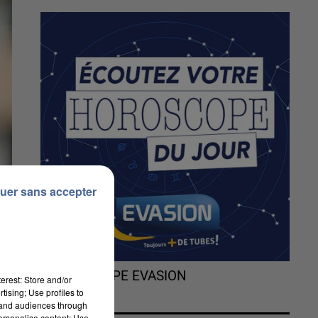
uer sans accepter
L'HOROSCOPE EVASION
erest: Store and/or
tising; Use profiles to
tand audiences through
personalise content; Use