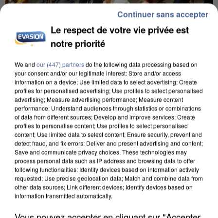
Continuer sans accepter
Le respect de votre vie privée est
notre priorité
We and
our (447) partners
do the following data processing based on
your consent and/or our legitimate interest: Store and/or access
INCENDIES : L’ÎLE-DE-FRANCE LANCE UN ÉLAN
information on a device; Use limited data to select advertising; Create
DE SOLIDARITÉ AVEC LES...
profiles for personalised advertising; Use profiles to select personalised
advertising; Measure advertising performance; Measure content
performance; Understand audiences through statistics or combinations
of data from different sources; Develop and improve services; Create
profiles to personalise content; Use profiles to select personalised
content; Use limited data to select content; Ensure security, prevent and
detect fraud, and fix errors; Deliver and present advertising and content;
Save and communicate privacy choices. These technologies may
process personal data such as IP address and browsing data to offer
following functionalities: Identify devices based on information actively
requested; Use precise geolocation data; Match and combine data from
other data sources; Link different devices; Identify devices based on
information transmitted automatically.
Vous pouvez accepter en cliquant sur "Accepter