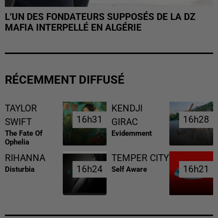
L’UN DES FONDATEURS SUPPOSÉS DE LA DZ
MAFIA INTERPELLÉ EN ALGÉRIE
RÉCEMMENT DIFFUSÉ
TAYLOR
KENDJI
16h31
16h31
16h28
16h28
SWIFT
GIRAC
The Fate Of
Evidemment
Ophelia
RIHANNA
TEMPER CITY
16h24
16h24
16h21
16h21
Disturbia
Self Aware