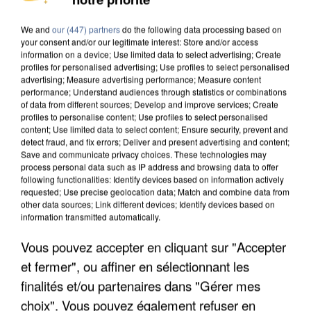
DE SOLIDARITÉ AVEC LES...
We and
our (447) partners
do the following data processing based on
your consent and/or our legitimate interest: Store and/or access
information on a device; Use limited data to select advertising; Create
profiles for personalised advertising; Use profiles to select personalised
advertising; Measure advertising performance; Measure content
performance; Understand audiences through statistics or combinations
of data from different sources; Develop and improve services; Create
profiles to personalise content; Use profiles to select personalised
content; Use limited data to select content; Ensure security, prevent and
detect fraud, and fix errors; Deliver and present advertising and content;
Save and communicate privacy choices. These technologies may
process personal data such as IP address and browsing data to offer
following functionalities: Identify devices based on information actively
requested; Use precise geolocation data; Match and combine data from
other data sources; Link different devices; Identify devices based on
information transmitted automatically.
Vous pouvez accepter en cliquant sur "Accepter
APRÈS TOUTES CES CANICULES, LES REFUGES
et fermer", ou affiner en sélectionnant les
DE FAUNE SAUVAGE SONT...
finalités et/ou partenaires dans "Gérer mes
choix". Vous pouvez également refuser en