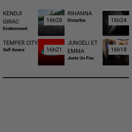
KENDJI
RIHANNA
16h28
16h28
16h24
16h24
Disturbia
GIRAC
Evidemment
TEMPER CITY
JUNGELI ET
16h21
16h21
16h18
16h18
Self Aware
EMMA
Juste Un Peu