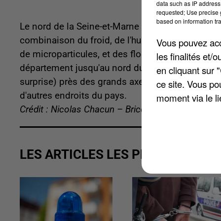
data such as IP address 
requested; Use precise g
based on information tra
Le nord de la Seine-et-Marne s'est retrouvé, par 
combinaison du froid, de l'humidité mais aussi de
Vous pouvez acce
de microparticules, et des flocons se mettent 
les finalités et
département jusqu'au nord du département voisin 
en cliquant sur 
surprise) près des grands axes routiers et des zo
ce site. Vous po
d'autres endroits du pays.
moment via le li
Crédit : Nicolas Chacun – Brice Charrier
LES ARTICLES LES PLUS VUS