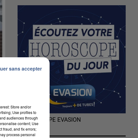
uer sans accepter
erest: Store and/or
tising; Use profiles to
tand audiences through
L'HOROSCOPE EVASION
personalise content; Use
 fraud, and fix errors;
 may process personal