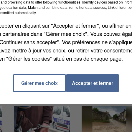
and browsing data to offer following functionalities: Identify devices based on infor
eolocation data; Match and combine data from other data sources; Link different de
nsmitted automatically.
endroits, recouvert de neige industrielle hier matin. U
 la pollution. En fait, les cristaux se forment autour
pter en cliquant sur "Accepter et fermer", ou affiner en
à tomber. Le phénomène a été constaté su sud du
/ou partenaires dans "Gérer mes choix". Vous pouvez éga
de l'Oise en fait. Plus particulièrement (et sans
"Continuer sans accepter". Vos préférences ne s'appliqu
nes industrielles ou logistiques. Ce fut le cas aussi 
uvez mettre à jour vos choix, ou retirer votre consenteme
en "Gérer les cookies" situé en bas de chaque page.
Gérer mes choix
Accepter et fermer