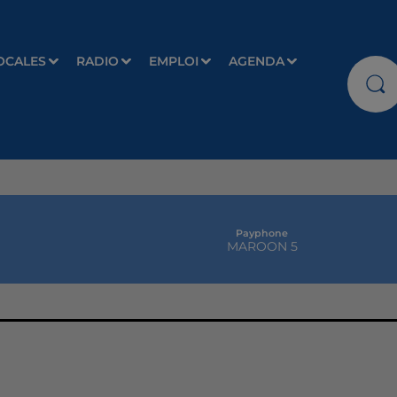
OCALES
RADIO
EMPLOI
AGENDA
Payphone
MAROON 5