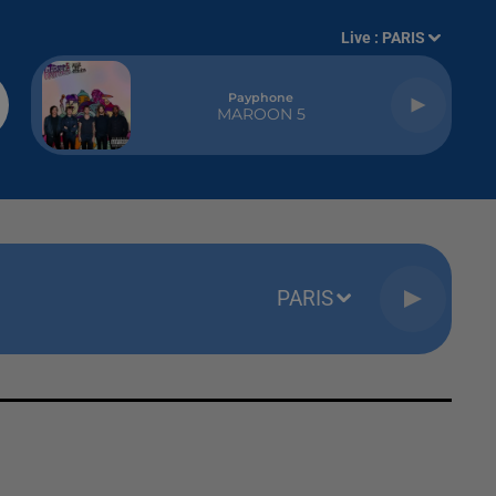
Live :
PARIS
Payphone
MAROON 5
PARIS