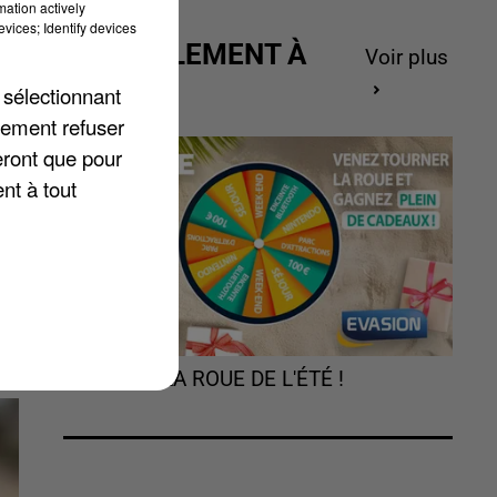
mation actively
vices; Identify devices
ACTUELLEMENT À
Voir plus
ne
GAGNER
 sélectionnant
lement refuser
eront que pour
à
nt à tout
TOURNEZ LA ROUE DE L'ÉTÉ !