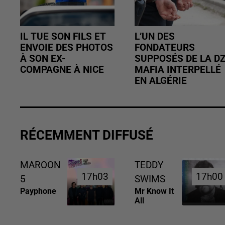
IL TUE SON FILS ET
L’UN DES
ENVOIE DES PHOTOS
FONDATEURS
À SON EX-
SUPPOSÉS DE LA D
COMPAGNE À NICE
MAFIA INTERPELLÉ
EN ALGÉRIE
RÉCEMMENT DIFFUSÉ
MAROON
TEDDY
17h03
17h03
17h00
17h00
5
SWIMS
Payphone
Mr Know It
All