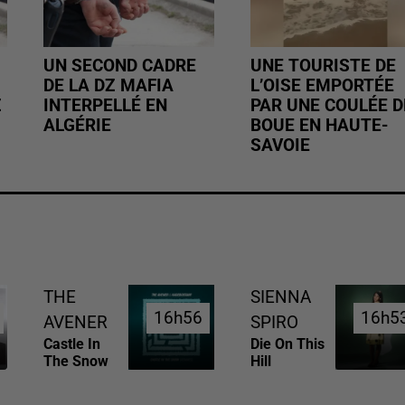
UN SECOND CADRE
UNE TOURISTE DE
DE LA DZ MAFIA
L’OISE EMPORTÉE
Z
INTERPELLÉ EN
PAR UNE COULÉE D
ALGÉRIE
BOUE EN HAUTE-
SAVOIE
THE
SIENNA
16h56
16h56
16h5
16h5
AVENER
SPIRO
Castle In
Die On This
The Snow
Hill