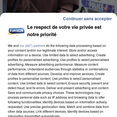
Continuer sans accepter
Le respect de votre vie privée est
notre priorité
We and
our (447) partners
do the following data processing based on
your consent and/or our legitimate interest: Store and/or access
information on a device; Use limited data to select advertising; Create
profiles for personalised advertising; Use profiles to select personalised
UN SECOND CADRE DE LA DZ MAFIA
advertising; Measure advertising performance; Measure content
performance; Understand audiences through statistics or combinations
INTERPELLÉ EN ALGÉRIE
of data from different sources; Develop and improve services; Create
profiles to personalise content; Use profiles to select personalised
content; Use limited data to select content; Ensure security, prevent and
detect fraud, and fix errors; Deliver and present advertising and content;
Save and communicate privacy choices. These technologies may
process personal data such as IP address and browsing data to offer
following functionalities: Identify devices based on information actively
requested; Use precise geolocation data; Match and combine data from
other data sources; Link different devices; Identify devices based on
information transmitted automatically.