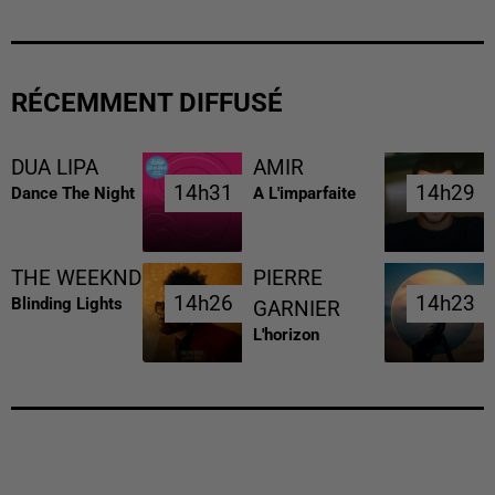
RÉCEMMENT DIFFUSÉ
DUA LIPA
AMIR
14h31
14h31
14h29
14h29
Dance The Night
A L'imparfaite
THE WEEKND
PIERRE
14h26
14h26
14h23
14h23
Blinding Lights
GARNIER
L'horizon