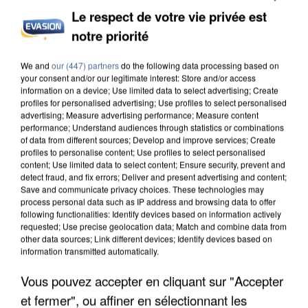
Le respect de votre vie privée est
notre priorité
L’UN DES FONDATEURS SUPPOSÉS DE LA DZ
We and
our (447) partners
do the following data processing based on
MAFIA INTERPELLÉ EN ALGÉRIE
your consent and/or our legitimate interest: Store and/or access
information on a device; Use limited data to select advertising; Create
profiles for personalised advertising; Use profiles to select personalised
advertising; Measure advertising performance; Measure content
performance; Understand audiences through statistics or combinations
of data from different sources; Develop and improve services; Create
profiles to personalise content; Use profiles to select personalised
content; Use limited data to select content; Ensure security, prevent and
detect fraud, and fix errors; Deliver and present advertising and content;
Save and communicate privacy choices. These technologies may
process personal data such as IP address and browsing data to offer
following functionalities: Identify devices based on information actively
requested; Use precise geolocation data; Match and combine data from
other data sources; Link different devices; Identify devices based on
information transmitted automatically.
Vous pouvez accepter en cliquant sur "Accepter
et fermer", ou affiner en sélectionnant les