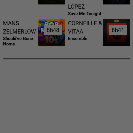
LOPEZ
Save Me Tonight
MANS
CORNEILLE &
8h48
8h48
8h41
8h41
ZELMERLOW
VITAA
Should've Gone
Ensemble
Home