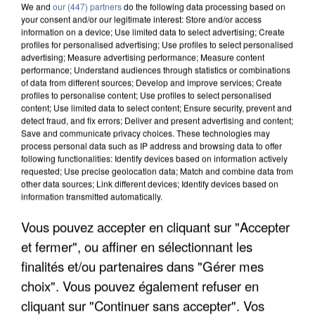
We and
our (447) partners
do the following data processing based on
your consent and/or our legitimate interest: Store and/or access
information on a device; Use limited data to select advertising; Create
profiles for personalised advertising; Use profiles to select personalised
advertising; Measure advertising performance; Measure content
performance; Understand audiences through statistics or combinations
of data from different sources; Develop and improve services; Create
profiles to personalise content; Use profiles to select personalised
content; Use limited data to select content; Ensure security, prevent and
detect fraud, and fix errors; Deliver and present advertising and content;
Save and communicate privacy choices. These technologies may
process personal data such as IP address and browsing data to offer
following functionalities: Identify devices based on information actively
requested; Use precise geolocation data; Match and combine data from
L’UN DES FONDATEURS SUPPOSÉS DE LA DZ
other data sources; Link different devices; Identify devices based on
information transmitted automatically.
MAFIA INTERPELLÉ EN ALGÉRIE
Vous pouvez accepter en cliquant sur "Accepter
et fermer", ou affiner en sélectionnant les
finalités et/ou partenaires dans "Gérer mes
choix". Vous pouvez également refuser en
cliquant sur "Continuer sans accepter". Vos