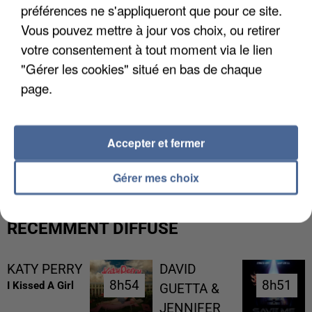
préférences ne s'appliqueront que pour ce site.
Vous pouvez mettre à jour vos choix, ou retirer
votre consentement à tout moment via le lien
"Gérer les cookies" situé en bas de chaque
page.
UN SECOND CADRE DE LA DZ MAFIA
Accepter et fermer
INTERPELLÉ EN ALGÉRIE
Gérer mes choix
RÉCEMMENT DIFFUSÉ
KATY PERRY
DAVID
8h54
8h54
8h51
8h51
I Kissed A Girl
GUETTA &
JENNIFER