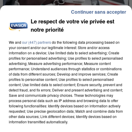
Continuer sans accepter
Le respect de votre vie privée est
notre priorité
We and
our (447) partners
do the following data processing based on
your consent and/or our legitimate interest: Store and/or access
information on a device; Use limited data to select advertising; Create
L’UN DES FONDATEURS SUPPOSÉS DE LA DZ
profiles for personalised advertising; Use profiles to select personalised
MAFIA INTERPELLÉ EN ALGÉRIE
advertising; Measure advertising performance; Measure content
performance; Understand audiences through statistics or combinations
of data from different sources; Develop and improve services; Create
profiles to personalise content; Use profiles to select personalised
content; Use limited data to select content; Ensure security, prevent and
detect fraud, and fix errors; Deliver and present advertising and content;
Save and communicate privacy choices. These technologies may
process personal data such as IP address and browsing data to offer
following functionalities: Identify devices based on information actively
requested; Use precise geolocation data; Match and combine data from
other data sources; Link different devices; Identify devices based on
information transmitted automatically.