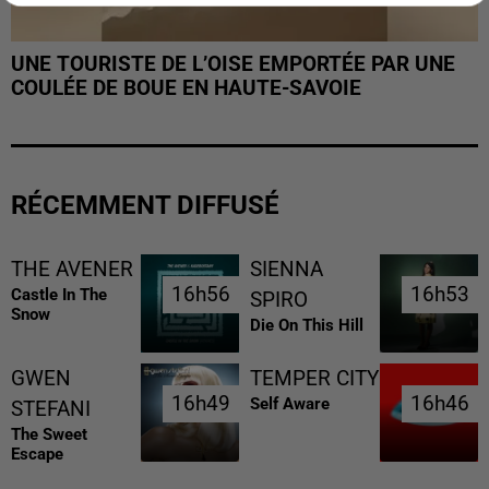
UNE TOURISTE DE L’OISE EMPORTÉE PAR UNE
COULÉE DE BOUE EN HAUTE-SAVOIE
RÉCEMMENT DIFFUSÉ
THE AVENER
SIENNA
16h56
16h56
16h53
16h53
Castle In The
SPIRO
Snow
Die On This Hill
GWEN
TEMPER CITY
16h49
16h49
16h46
16h46
Self Aware
STEFANI
The Sweet
Escape