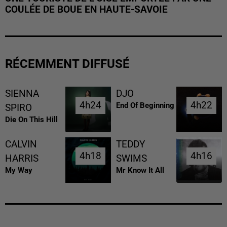
COULÉE DE BOUE EN HAUTE-SAVOIE
RÉCEMMENT DIFFUSÉ
SIENNA
DJO
4h24
4h24
4h22
4h22
End Of Beginning
SPIRO
Die On This Hill
CALVIN
TEDDY
4h18
4h18
4h16
4h16
HARRIS
SWIMS
My Way
Mr Know It All