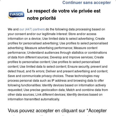
Continuer sans accepter
Le respect de votre vie privée est
notre priorité
We and
our (447) partners
do the following data processing based on
L’UN DES FONDATEURS SUPPOSÉS DE LA DZ
your consent and/or our legitimate interest: Store and/or access
MAFIA INTERPELLÉ EN ALGÉRIE
information on a device; Use limited data to select advertising; Create
profiles for personalised advertising; Use profiles to select personalised
advertising; Measure advertising performance; Measure content
performance; Understand audiences through statistics or combinations
of data from different sources; Develop and improve services; Create
profiles to personalise content; Use profiles to select personalised
content; Use limited data to select content; Ensure security, prevent and
detect fraud, and fix errors; Deliver and present advertising and content;
Save and communicate privacy choices. These technologies may
process personal data such as IP address and browsing data to offer
following functionalities: Identify devices based on information actively
requested; Use precise geolocation data; Match and combine data from
other data sources; Link different devices; Identify devices based on
information transmitted automatically.
Vous pouvez accepter en cliquant sur "Accepter