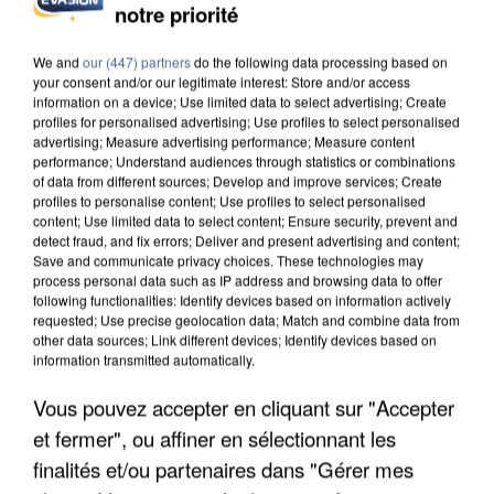
notre priorité
We and
our (447) partners
do the following data processing based on
your consent and/or our legitimate interest: Store and/or access
information on a device; Use limited data to select advertising; Create
profiles for personalised advertising; Use profiles to select personalised
advertising; Measure advertising performance; Measure content
performance; Understand audiences through statistics or combinations
of data from different sources; Develop and improve services; Create
profiles to personalise content; Use profiles to select personalised
content; Use limited data to select content; Ensure security, prevent and
detect fraud, and fix errors; Deliver and present advertising and content;
Save and communicate privacy choices. These technologies may
process personal data such as IP address and browsing data to offer
following functionalities: Identify devices based on information actively
requested; Use precise geolocation data; Match and combine data from
other data sources; Link different devices; Identify devices based on
information transmitted automatically.
LES DONNÉES DE 300 000 CLIENTS DÉROBÉES À
INTERMARCHÉ APRÈS UNE...
Vous pouvez accepter en cliquant sur "Accepter
et fermer", ou affiner en sélectionnant les
finalités et/ou partenaires dans "Gérer mes