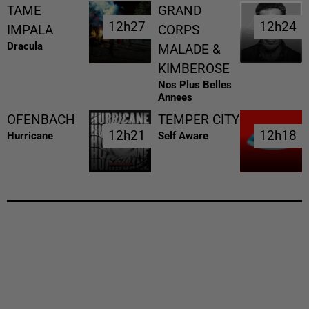
TAME
GRAND
12h27
12h27
12h24
12h24
IMPALA
CORPS
Dracula
MALADE &
KIMBEROSE
Nos Plus Belles
Annees
OFENBACH
TEMPER CITY
12h21
12h21
12h18
12h18
Hurricane
Self Aware