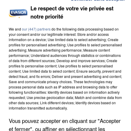
Le respect de votre vie privée est
notre priorité
INCENDIES : L’ÎLE-DE-FRANCE LANCE UN ÉLAN
We and
our (447) partners
do the following data processing based on
your consent and/or our legitimate interest: Store and/or access
DE SOLIDARITÉ AVEC LES...
information on a device; Use limited data to select advertising; Create
profiles for personalised advertising; Use profiles to select personalised
advertising; Measure advertising performance; Measure content
performance; Understand audiences through statistics or combinations
of data from different sources; Develop and improve services; Create
profiles to personalise content; Use profiles to select personalised
content; Use limited data to select content; Ensure security, prevent and
detect fraud, and fix errors; Deliver and present advertising and content;
Save and communicate privacy choices. These technologies may
process personal data such as IP address and browsing data to offer
following functionalities: Identify devices based on information actively
requested; Use precise geolocation data; Match and combine data from
other data sources; Link different devices; Identify devices based on
information transmitted automatically.
Vous pouvez accepter en cliquant sur "Accepter
et fermer", ou affiner en sélectionnant les