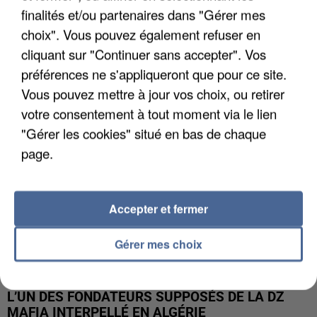
finalités et/ou partenaires dans "Gérer mes
APRÈS TOUTES CES CANICULES, LES REFUGES
choix". Vous pouvez également refuser en
DE FAUNE SAUVAGE SONT...
cliquant sur "Continuer sans accepter". Vos
préférences ne s'appliqueront que pour ce site.
Vous pouvez mettre à jour vos choix, ou retirer
votre consentement à tout moment via le lien
"Gérer les cookies" situé en bas de chaque
page.
Accepter et fermer
Gérer mes choix
L’UN DES FONDATEURS SUPPOSÉS DE LA DZ
MAFIA INTERPELLÉ EN ALGÉRIE