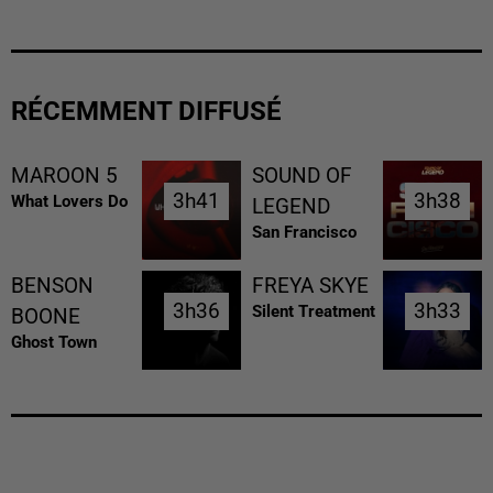
RÉCEMMENT DIFFUSÉ
MAROON 5
SOUND OF
3h41
3h41
3h38
3h38
What Lovers Do
LEGEND
San Francisco
BENSON
FREYA SKYE
3h36
3h36
3h33
3h33
Silent Treatment
BOONE
Ghost Town