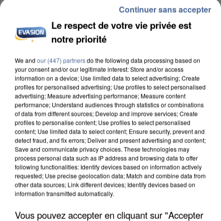
Continuer sans accepter
Le respect de votre vie privée est
notre priorité
We and
our (447) partners
do the following data processing based on
INCENDIES : L’ÎLE-DE-FRANCE LANCE UN ÉLAN
your consent and/or our legitimate interest: Store and/or access
DE SOLIDARITÉ AVEC LES...
information on a device; Use limited data to select advertising; Create
profiles for personalised advertising; Use profiles to select personalised
advertising; Measure advertising performance; Measure content
performance; Understand audiences through statistics or combinations
of data from different sources; Develop and improve services; Create
profiles to personalise content; Use profiles to select personalised
content; Use limited data to select content; Ensure security, prevent and
detect fraud, and fix errors; Deliver and present advertising and content;
Save and communicate privacy choices. These technologies may
process personal data such as IP address and browsing data to offer
following functionalities: Identify devices based on information actively
requested; Use precise geolocation data; Match and combine data from
other data sources; Link different devices; Identify devices based on
information transmitted automatically.
Vous pouvez accepter en cliquant sur "Accepter