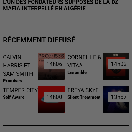
L’UN DES FONDATEURS SUPPOSÉS DE LA DZ
MAFIA INTERPELLÉ EN ALGÉRIE
RÉCEMMENT DIFFUSÉ
CALVIN
CORNEILLE &
14h06
14h06
14h03
14h03
HARRIS FT.
VITAA
Ensemble
SAM SMITH
Promises
TEMPER CITY
FREYA SKYE
14h00
14h00
13h57
13h57
Self Aware
Silent Treatment