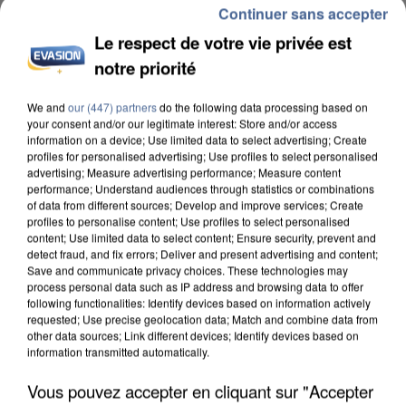
Continuer sans accepter
Le respect de votre vie privée est
notre priorité
We and
our (447) partners
do the following data processing based on
INCENDIES : L’ÎLE-DE-FRANCE LANCE UN ÉLAN
your consent and/or our legitimate interest: Store and/or access
information on a device; Use limited data to select advertising; Create
DE SOLIDARITÉ AVEC LES...
profiles for personalised advertising; Use profiles to select personalised
advertising; Measure advertising performance; Measure content
performance; Understand audiences through statistics or combinations
of data from different sources; Develop and improve services; Create
profiles to personalise content; Use profiles to select personalised
content; Use limited data to select content; Ensure security, prevent and
detect fraud, and fix errors; Deliver and present advertising and content;
Save and communicate privacy choices. These technologies may
process personal data such as IP address and browsing data to offer
following functionalities: Identify devices based on information actively
requested; Use precise geolocation data; Match and combine data from
other data sources; Link different devices; Identify devices based on
information transmitted automatically.
Vous pouvez accepter en cliquant sur "Accepter