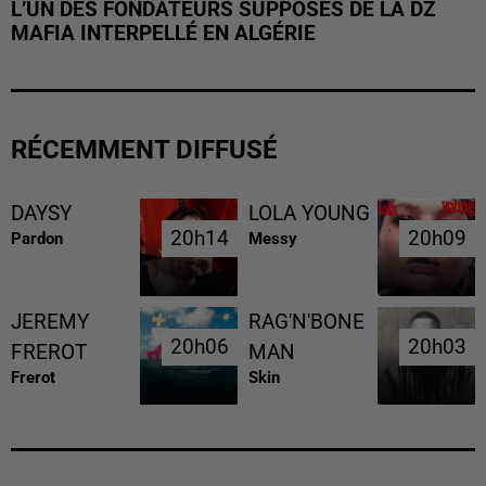
L’UN DES FONDATEURS SUPPOSÉS DE LA DZ
MAFIA INTERPELLÉ EN ALGÉRIE
RÉCEMMENT DIFFUSÉ
DAYSY
LOLA YOUNG
20h14
20h14
20h09
20h09
Pardon
Messy
JEREMY
RAG'N'BONE
20h06
20h06
20h03
20h03
FREROT
MAN
Frerot
Skin