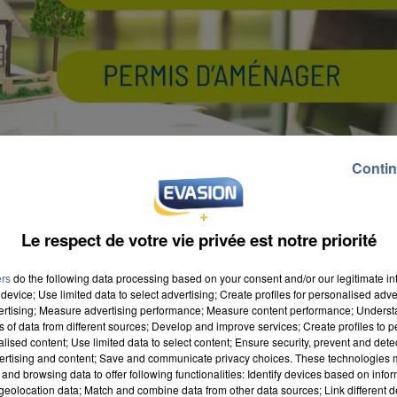
Contin
Le respect de votre vie privée est notre priorité
ers
do the following data processing based on your consent and/or our legitimate int
device; Use limited data to select advertising; Create profiles for personalised adver
vertising; Measure advertising performance; Measure content performance; Unders
ns of data from different sources; Develop and improve services; Create profiles to 
alised content; Use limited data to select content; Ensure security, prevent and detect
ervices. Il est désormais possible de réaliser vos
ertising and content; Save and communicate privacy choices. These technologies
and browsing data to offer following functionalities: Identify devices based on infor
 des autorisations d'urbanisme. Plusieurs démarches
eolocation data; Match and combine data from other data sources; Link different de