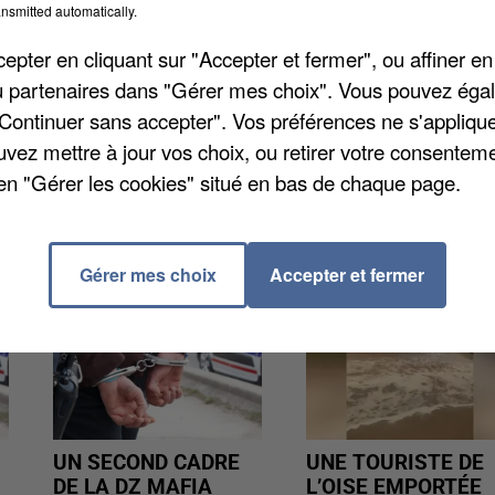
e déplacer : permis de construire, certificat
nsmitted automatically.
ménager ou encore permis de démolir. Rendez-vous su
pter en cliquant sur "Accepter et fermer", ou affiner en
/ou partenaires dans "Gérer mes choix". Vous pouvez éga
"Continuer sans accepter". Vos préférences ne s'appliqu
uvez mettre à jour vos choix, ou retirer votre consenteme
en "Gérer les cookies" situé en bas de chaque page.
Gérer mes choix
Accepter et fermer
UN SECOND CADRE
UNE TOURISTE DE
DE LA DZ MAFIA
L’OISE EMPORTÉE