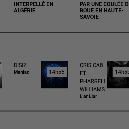
Z
INTERPELLÉ EN
PAR UNE COULÉE D
ALGÉRIE
BOUE EN HAUTE-
SAVOIE
DISIZ
CRIS CAB
14h56
14h56
14h5
14h5
Maniac
FT.
PHARRELL
WILLIAMS
Liar Liar