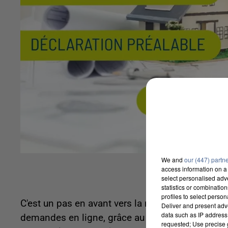
We and
our (447) partn
access information on a 
select personalised ad
statistics or combinatio
profiles to select person
C'est un pas en avant vers la numérisation des s
Deliver and present adv
data such as IP address 
demandes en ligne, grâce au guichet numérique
requested; Use precise g