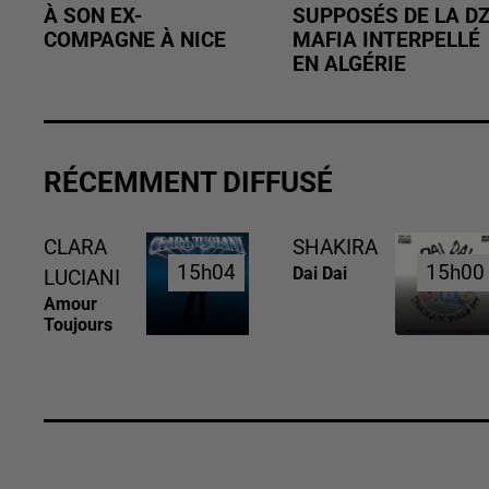
À SON EX-
SUPPOSÉS DE LA D
COMPAGNE À NICE
MAFIA INTERPELLÉ
EN ALGÉRIE
RÉCEMMENT DIFFUSÉ
CLARA
SHAKIRA
15h04
15h04
15h00
15h00
Dai Dai
LUCIANI
Amour
Toujours