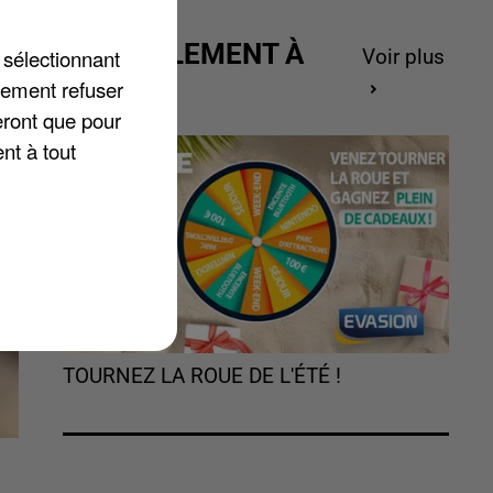
r
ACTUELLEMENT À
 sélectionnant
Voir plus
GAGNER
lement refuser
eront que pour
nt à tout
TOURNEZ LA ROUE DE L'ÉTÉ !