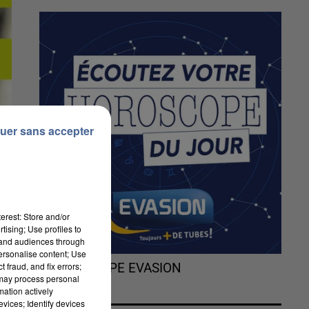
uer sans accepter
erest: Store and/or
tising; Use profiles to
tand audiences through
personalise content; Use
 fraud, and fix errors;
L'HOROSCOPE EVASION
 may process personal
mation actively
vices; Identify devices