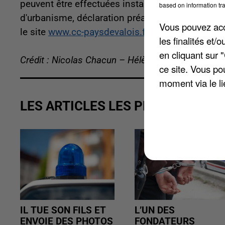
peuvent être effectuées instantanément et sans s
based on information tra
d'urbanisme, déclaration préalable, permis d'a
Vous pouvez acce
le site
www.cc-paysdevalois.fr
.
les finalités et
en cliquant sur 
Crédit : Nicolas Chacun – Hélène Virat
ce site. Vous po
moment via le li
LES ARTICLES LES PLUS VUS
IL TUE SON FILS ET
L’UN DES
ENVOIE DES PHOTOS
FONDATEURS