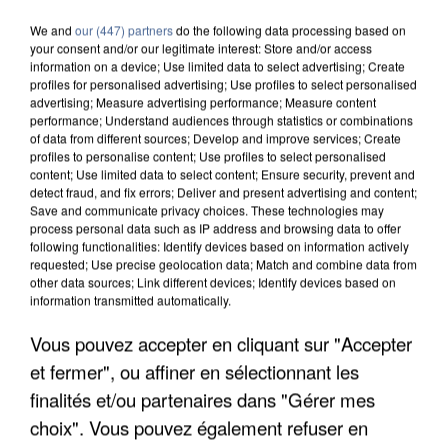
We and
our (447) partners
do the following data processing based on
your consent and/or our legitimate interest: Store and/or access
information on a device; Use limited data to select advertising; Create
profiles for personalised advertising; Use profiles to select personalised
advertising; Measure advertising performance; Measure content
performance; Understand audiences through statistics or combinations
of data from different sources; Develop and improve services; Create
profiles to personalise content; Use profiles to select personalised
content; Use limited data to select content; Ensure security, prevent and
detect fraud, and fix errors; Deliver and present advertising and content;
Save and communicate privacy choices. These technologies may
process personal data such as IP address and browsing data to offer
following functionalities: Identify devices based on information actively
requested; Use precise geolocation data; Match and combine data from
other data sources; Link different devices; Identify devices based on
information transmitted automatically.
Vous pouvez accepter en cliquant sur "Accepter
UN SECOND CADRE DE LA DZ MAFIA
INTERPELLÉ EN ALGÉRIE
et fermer", ou affiner en sélectionnant les
finalités et/ou partenaires dans "Gérer mes
choix". Vous pouvez également refuser en