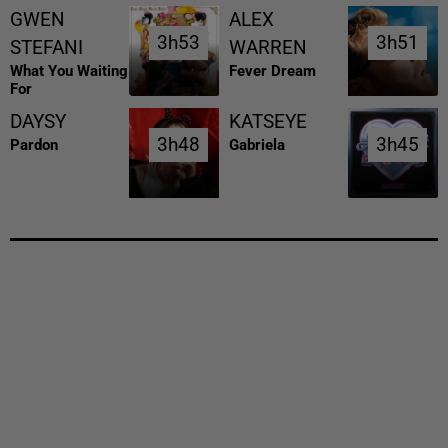
GWEN
ALEX
3h53
3h53
3h51
3h51
STEFANI
WARREN
What You Waiting
Fever Dream
For
DAYSY
KATSEYE
3h48
3h48
3h45
3h45
Pardon
Gabriela