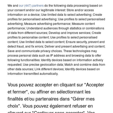
We and
our (447) partners
do the following data processing based on
your consent and/or our legitimate interest: Store and/or access
information on a device; Use limited data to select advertising; Create
profiles for personalised advertising; Use profiles to select personalised
advertising; Measure advertising performance; Measure content
performance; Understand audiences through statistics or combinations
of data from different sources; Develop and improve services; Create
profiles to personalise content; Use profiles to select personalised
content; Use limited data to select content; Ensure security, prevent and
detect fraud, and fix errors; Deliver and present advertising and content;
Save and communicate privacy choices. These technologies may
process personal data such as IP address and browsing data to offer
following functionalities: Identify devices based on information actively
requested; Use precise geolocation data; Match and combine data from
other data sources; Link different devices; Identify devices based on
information transmitted automatically.
UNE TOURISTE DE L’OISE EMPORTÉE PAR UNE
Vous pouvez accepter en cliquant sur "Accepter
COULÉE DE BOUE EN HAUTE-SAVOIE
et fermer", ou affiner en sélectionnant les
finalités et/ou partenaires dans "Gérer mes
choix". Vous pouvez également refuser en
cliquant sur "Continuer sans accepter". Vos