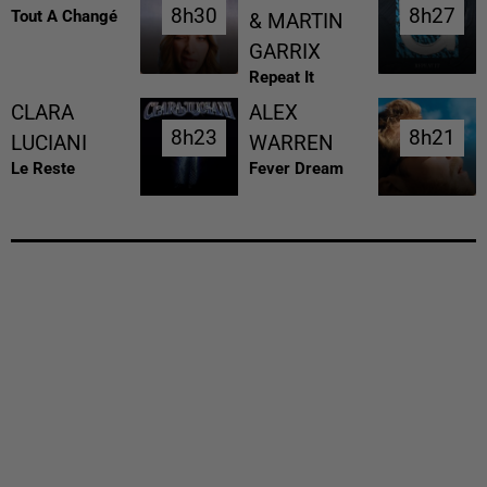
8h30
8h30
8h27
8h27
Tout A Changé
& MARTIN
GARRIX
Repeat It
CLARA
ALEX
8h23
8h23
8h21
8h21
LUCIANI
WARREN
Le Reste
Fever Dream