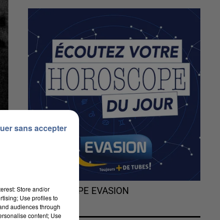
uer sans accepter
erest: Store and/or
L'HOROSCOPE EVASION
tising; Use profiles to
tand audiences through
personalise content; Use