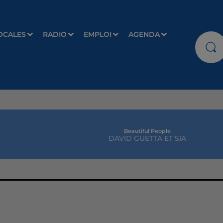
OCALES
RADIO
EMPLOI
AGENDA
Beautiful People
DAVID GUETTA ET SIA