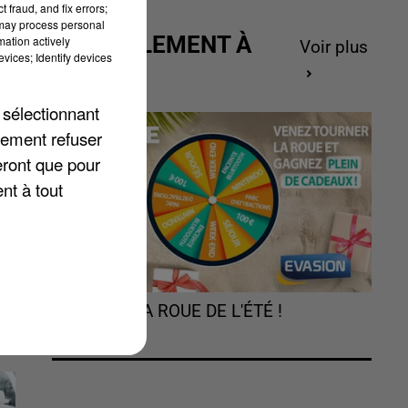
 fraud, and fix errors;
 may process personal
ACTUELLEMENT À
mation actively
Voir plus
vices; Identify devices
GAGNER
 sélectionnant
lement refuser
eront que pour
nt à tout
.
TOURNEZ LA ROUE DE L'ÉTÉ !