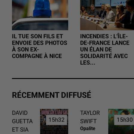
IL TUE SON FILS ET
INCENDIES : L’ÎLE-
ENVOIE DES PHOTOS
DE-FRANCE LANCE
À SON EX-
UN ÉLAN DE
COMPAGNE À NICE
SOLIDARITÉ AVEC
LES...
RÉCEMMENT DIFFUSÉ
DAVID
TAYLOR
15h32
15h32
15h30
15h30
GUETTA
SWIFT
Opalite
ET SIA