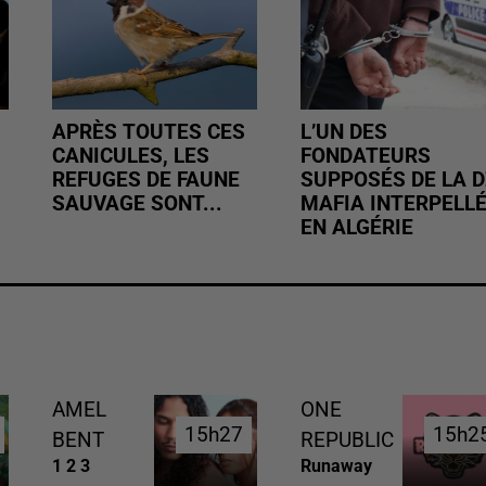
APRÈS TOUTES CES
L’UN DES
CANICULES, LES
FONDATEURS
REFUGES DE FAUNE
SUPPOSÉS DE LA D
SAUVAGE SONT...
MAFIA INTERPELL
EN ALGÉRIE
AMEL
ONE
15h27
15h27
15h2
15h2
BENT
REPUBLIC
1 2 3
Runaway