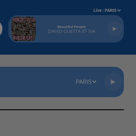
Live :
PARIS
Beautiful People
DAVID GUETTA ET SIA
PARIS