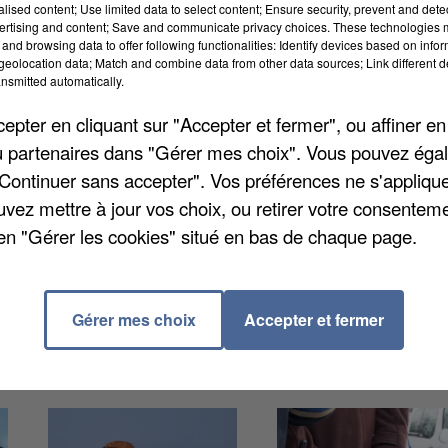
alised content; Use limited data to select content; Ensure security, prevent and detect
ertising and content; Save and communicate privacy choices. These technologies
and browsing data to offer following functionalities: Identify devices based on infor
eolocation data; Match and combine data from other data sources; Link different de
nsmitted automatically.
pter en cliquant sur "Accepter et fermer", ou affiner en
/ou partenaires dans "Gérer mes choix". Vous pouvez éga
levée. D'après la fille de la victime, qui était présente
"Continuer sans accepter". Vos préférences ne s'appliqu
épublicain
, les ravisseurs voulaient se rendre dans la
uvez mettre à jour vos choix, ou retirer votre consenteme
o-gérante, lui ont pris les clés du coffre de
en "Gérer les cookies" situé en bas de chaque page.
al-de-Marne. Les hommes se seraient alors emparés de
n de recherches de Versailles est chargée de l'enquête
Gérer mes choix
Accepter et fermer