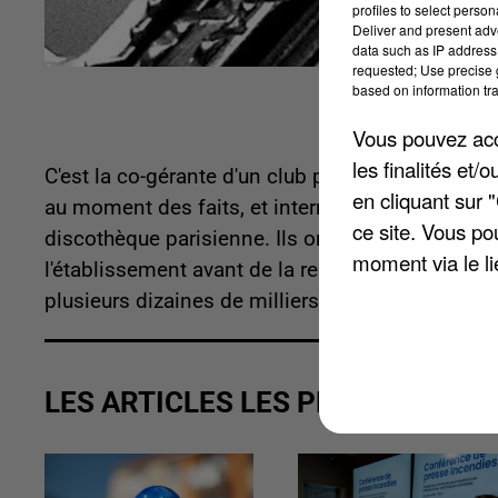
profiles to select person
Deliver and present adv
data such as IP address 
requested; Use precise g
based on information tra
Vous pouvez acce
les finalités et
C'est la co-gérante d'un club parisien qui a été en
en cliquant sur 
au moment des faits, et interrogée par
L'Echo R
ce site. Vous po
discothèque parisienne. Ils ont alors emmené la c
moment via le li
l'établissement avant de la relâcher dans le V
plusieurs dizaines de milliers d'euros. La sectio
LES ARTICLES LES PLUS VUS