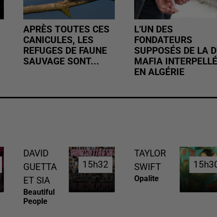
APRÈS TOUTES CES
L’UN DES
CANICULES, LES
FONDATEURS
REFUGES DE FAUNE
SUPPOSÉS DE LA D
SAUVAGE SONT...
MAFIA INTERPELL
EN ALGÉRIE
DAVID
TAYLOR
15h32
15h32
15h3
15h3
GUETTA
SWIFT
Opalite
ET SIA
Beautiful
People