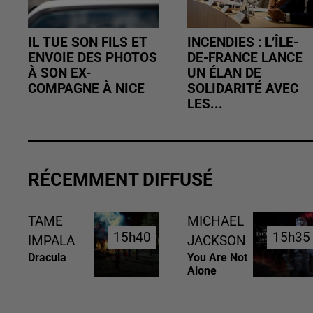
IL TUE SON FILS ET
INCENDIES : L’ÎLE-
ENVOIE DES PHOTOS
DE-FRANCE LANCE
À SON EX-
UN ÉLAN DE
COMPAGNE À NICE
SOLIDARITÉ AVEC
LES...
RÉCEMMENT DIFFUSÉ
TAME
MICHAEL
15h40
15h40
15h35
15h35
IMPALA
JACKSON
Dracula
You Are Not
Alone