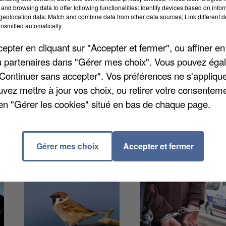
u secteur, pour l'année 2021. On comptait alors p
rès 
and browsing data to offer following functionalities: Identify devices based on infor
eolocation data; Match and combine data from other data sources; Link different de
 (voitures de transports avec chauffeurs) et plus de
nsmitted automatically.
départementale, dans l'Oise, on comptait de 6 à moi
pter en cliquant sur "Accepter et fermer", ou affiner en
conducteurs de VTC était quant à lui estimé entre 50
/ou partenaires dans "Gérer mes choix". Vous pouvez éga
bitants.
"Continuer sans accepter". Vos préférences ne s'appliqu
uvez mettre à jour vos choix, ou retirer votre consenteme
en "Gérer les cookies" situé en bas de chaque page.
Gérer mes choix
Accepter et fermer