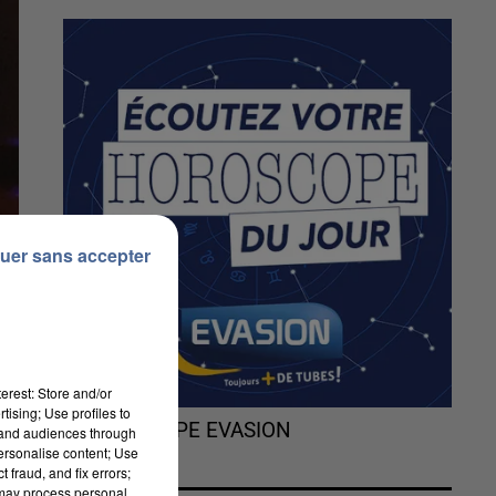
uer sans accepter
erest: Store and/or
tising; Use profiles to
L'HOROSCOPE EVASION
tand audiences through
personalise content; Use
 fraud, and fix errors;
 may process personal