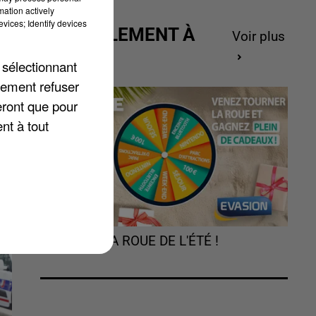
de
mation actively
vices; Identify devices
ACTUELLEMENT À
Voir plus
ns
GAGNER
 sélectionnant
0
lement refuser
eront que pour
nt à tout
TOURNEZ LA ROUE DE L'ÉTÉ !