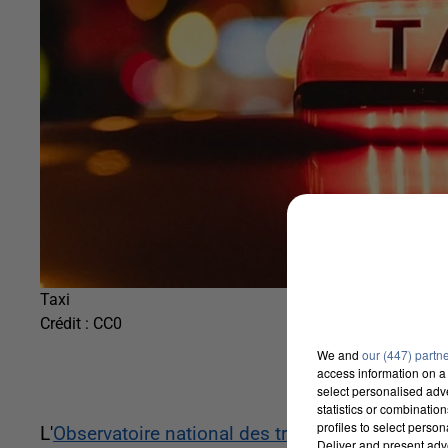
Taxi
Crédit :
CC0
We and
our (447) partn
access information on a 
select personalised ad
statistics or combinatio
profiles to select person
L'
Observatoire national des transports publics 
Deliver and present adv