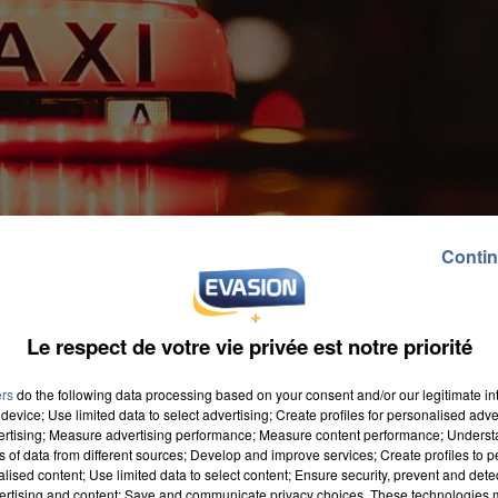
Contin
Le respect de votre vie privée est notre priorité
ers
do the following data processing based on your consent and/or our legitimate int
device; Use limited data to select advertising; Create profiles for personalised adver
vertising; Measure advertising performance; Measure content performance; Unders
ns of data from different sources; Develop and improve services; Create profiles to 
alised content; Use limited data to select content; Ensure security, prevent and detect
de personnes
vient tout juste de rendre public un
ertising and content; Save and communicate privacy choices. These technologies