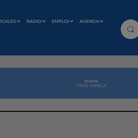
OCALES
RADIO
EMPLOI
AGENDA
Dracula
TAME IMPALA