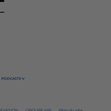
PODCASTS
 EVASION
GROUPE HPI
Plan du site