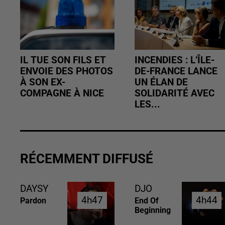
IL TUE SON FILS ET
INCENDIES : L’ÎLE-
ENVOIE DES PHOTOS
DE-FRANCE LANCE
À SON EX-
UN ÉLAN DE
COMPAGNE À NICE
SOLIDARITÉ AVEC
LES...
RÉCEMMENT DIFFUSÉ
DAYSY
DJO
4h47
4h47
4h44
4h44
Pardon
End Of
Beginning