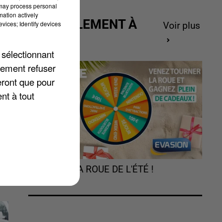
 may process personal
mation actively
ACTUELLEMENT À
vices; Identify devices
Voir plus
GAGNER
 sélectionnant
lement refuser
t
eront que pour
nt à tout
TOURNEZ LA ROUE DE L'ÉTÉ !