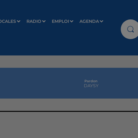
OCALES
RADIO
EMPLOI
AGENDA
One Track Mind
NAIKA