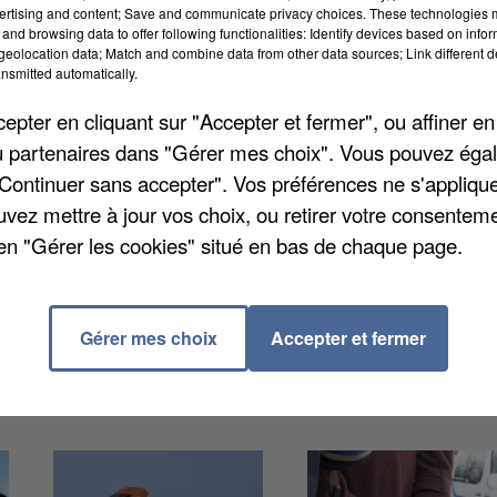
ertising and content; Save and communicate privacy choices. These technologies
and browsing data to offer following functionalities: Identify devices based on infor
eolocation data; Match and combine data from other data sources; Link different de
nsmitted automatically.
pter en cliquant sur "Accepter et fermer", ou affiner en
/ou partenaires dans "Gérer mes choix". Vous pouvez éga
s peuvent vacciner contre la Covid-19 dans leur cabine
"Continuer sans accepter". Vos préférences ne s'appliqu
mpliqués, dont 227 dans l'Oise. Cela concerne leurs
uvez mettre à jour vos choix, ou retirer votre consenteme
urs de risques. Au niveau régional, presque 300.000
en "Gérer les cookies" situé en bas de chaque page.
00 d'entre eux ont bénéficié des piqûres nécessaires,
Gérer mes choix
Accepter et fermer