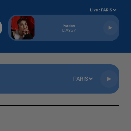
Live :
PARIS
One Track Mind
NAIKA
PARIS