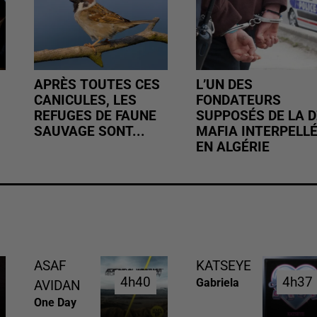
APRÈS TOUTES CES
L’UN DES
CANICULES, LES
FONDATEURS
REFUGES DE FAUNE
SUPPOSÉS DE LA D
SAUVAGE SONT...
MAFIA INTERPELL
EN ALGÉRIE
ASAF
KATSEYE
4h40
4h40
4h37
4h37
Gabriela
AVIDAN
One Day