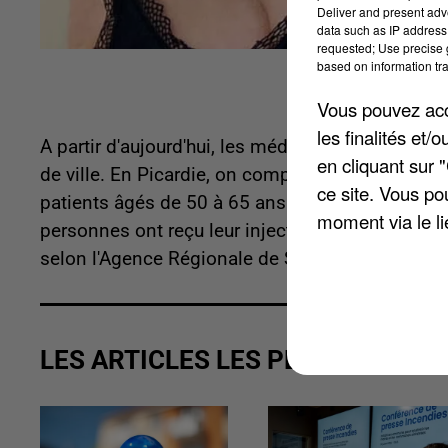
Deliver and present adv
data such as IP address 
requested; Use precise g
based on information tra
Vous pouvez acce
les finalités et
A partir d'aujourd'hui, les médecins généraliste
en cliquant sur 
de ville. En Picardie, on compte 720 médecins i
ce site. Vous po
patients âgés de 50 à 65 ans et ayant des facte
moment via le li
personnes ont reçu leur injection. Plus de 100.0
selon l'Agence Régionale de Santé.
LES ARTICLES LES PLUS VUS