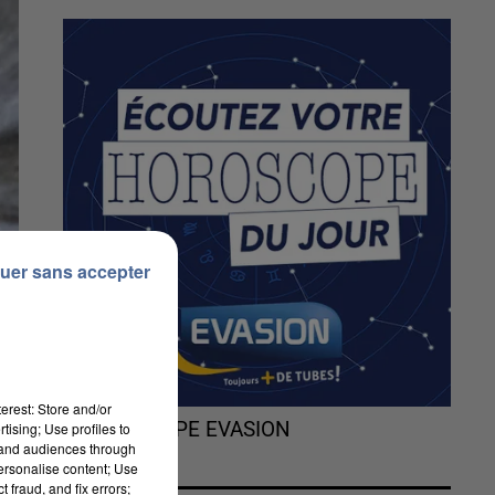
uer sans accepter
erest: Store and/or
L'HOROSCOPE EVASION
tising; Use profiles to
tand audiences through
personalise content; Use
 fraud, and fix errors;