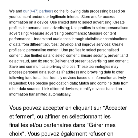
We and
our (447) partners
do the following data processing based on
your consent and/or our legitimate interest: Store and/or access
information on a device; Use limited data to select advertising; Create
profiles for personalised advertising; Use profiles to select personalised
advertising; Measure advertising performance; Measure content
performance; Understand audiences through statistics or combinations
of data from different sources; Develop and improve services; Create
profiles to personalise content; Use profiles to select personalised
content; Use limited data to select content; Ensure security, prevent and
detect fraud, and fix errors; Deliver and present advertising and content;
Save and communicate privacy choices. These technologies may
process personal data such as IP address and browsing data to offer
following functionalities: Identify devices based on information actively
requested; Use precise geolocation data; Match and combine data from
other data sources; Link different devices; Identify devices based on
information transmitted automatically.
UN SECOND CADRE DE LA DZ MAFIA
INTERPELLÉ EN ALGÉRIE
Vous pouvez accepter en cliquant sur "Accepter
et fermer", ou affiner en sélectionnant les
finalités et/ou partenaires dans "Gérer mes
choix". Vous pouvez également refuser en