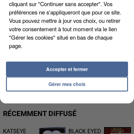
cliquant sur "Continuer sans accepter". Vos
préférences ne s'appliqueront que pour ce site.
Vous pouvez mettre à jour vos choix, ou retirer
votre consentement à tout moment via le lien
"Gérer les cookies" situé en bas de chaque
page.
Accepter et fermer
UNE TOURISTE DE L’OISE EMPORTÉE PAR UNE
COULÉE DE BOUE EN HAUTE-SAVOIE
Gérer mes choix
RÉCEMMENT DIFFUSÉ
KATSEYE
BLACK EYED