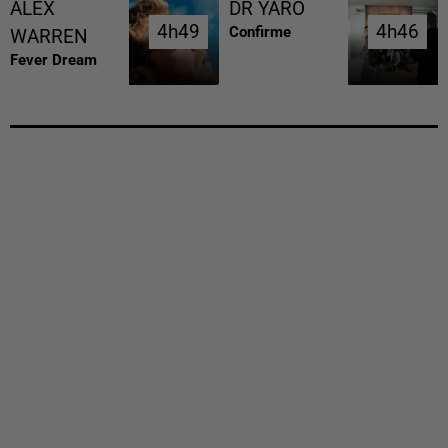
ALEX
DR YARO
4h49
4h49
4h46
4h46
Confirme
WARREN
Fever Dream