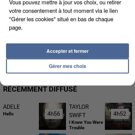
Vous pouvez mettre à jour vos choix, ou retirer
votre consentement à tout moment via le lien
"Gérer les cookies" situé en bas de chaque
page.
L’UN DES FONDATEURS SUPPOSÉS DE LA DZ
Accepter et fermer
MAFIA INTERPELLÉ EN ALGÉRIE
Gérer mes choix
RÉCEMMENT DIFFUSÉ
ADELE
TAYLOR
4h56
4h56
4h52
4h52
Hello
SWIFT
I Knew You Were
Trouble