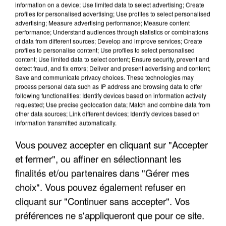
information on a device; Use limited data to select advertising; Create
profiles for personalised advertising; Use profiles to select personalised
advertising; Measure advertising performance; Measure content
performance; Understand audiences through statistics or combinations
of data from different sources; Develop and improve services; Create
profiles to personalise content; Use profiles to select personalised
content; Use limited data to select content; Ensure security, prevent and
detect fraud, and fix errors; Deliver and present advertising and content;
Save and communicate privacy choices. These technologies may
process personal data such as IP address and browsing data to offer
following functionalities: Identify devices based on information actively
requested; Use precise geolocation data; Match and combine data from
other data sources; Link different devices; Identify devices based on
APRÈS TOUTES CES CANICULES, LES REFUGES
information transmitted automatically.
DE FAUNE SAUVAGE SONT...
Vous pouvez accepter en cliquant sur "Accepter
et fermer", ou affiner en sélectionnant les
finalités et/ou partenaires dans "Gérer mes
choix". Vous pouvez également refuser en
cliquant sur "Continuer sans accepter". Vos
préférences ne s'appliqueront que pour ce site.