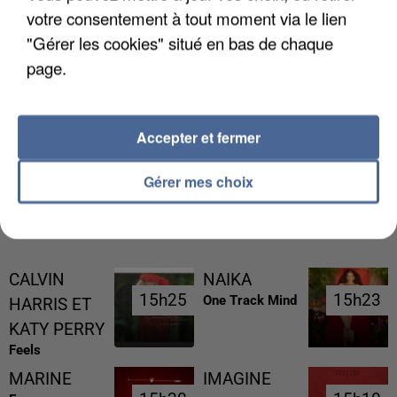
votre consentement à tout moment via le lien
"Gérer les cookies" situé en bas de chaque
page.
UNE TOURISTE DE L’OISE EMPORTÉE PAR UNE
COULÉE DE BOUE EN HAUTE-SAVOIE
Accepter et fermer
Gérer mes choix
RÉCEMMENT DIFFUSÉ
CALVIN
NAIKA
15h25
15h25
15h23
15h23
One Track Mind
HARRIS ET
KATY PERRY
Feels
MARINE
IMAGINE