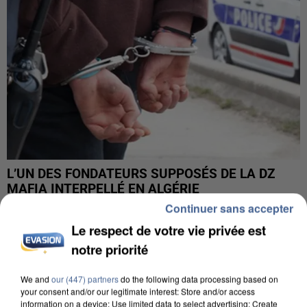
L’UN DES FONDATEURS SUPPOSÉS DE LA DZ
MAFIA INTERPELLÉ EN ALGÉRIE
Continuer sans accepter
Le respect de votre vie privée est
notre priorité
We and
our (447) partners
do the following data processing based on
your consent and/or our legitimate interest: Store and/or access
information on a device; Use limited data to select advertising; Create