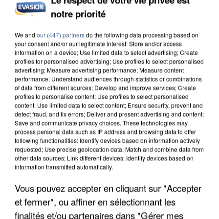
notre priorité
INCENDIES : L’ÎLE-DE-FRANCE LANCE UN ÉLAN
DE SOLIDARITÉ AVEC LES...
We and
our (447) partners
do the following data processing based on
your consent and/or our legitimate interest: Store and/or access
information on a device; Use limited data to select advertising; Create
profiles for personalised advertising; Use profiles to select personalised
advertising; Measure advertising performance; Measure content
performance; Understand audiences through statistics or combinations
of data from different sources; Develop and improve services; Create
profiles to personalise content; Use profiles to select personalised
content; Use limited data to select content; Ensure security, prevent and
detect fraud, and fix errors; Deliver and present advertising and content;
Save and communicate privacy choices. These technologies may
process personal data such as IP address and browsing data to offer
following functionalities: Identify devices based on information actively
requested; Use precise geolocation data; Match and combine data from
other data sources; Link different devices; Identify devices based on
information transmitted automatically.
Vous pouvez accepter en cliquant sur "Accepter
et fermer", ou affiner en sélectionnant les
APRÈS TOUTES CES CANICULES, LES REFUGES
finalités et/ou partenaires dans "Gérer mes