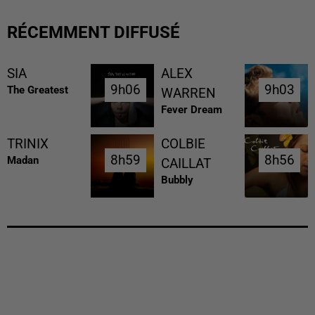
RÉCEMMENT DIFFUSÉ
SIA
ALEX
9h06
9h06
9h03
9h03
The Greatest
WARREN
Fever Dream
TRINIX
COLBIE
8h59
8h59
8h56
8h56
Madan
CAILLAT
Bubbly