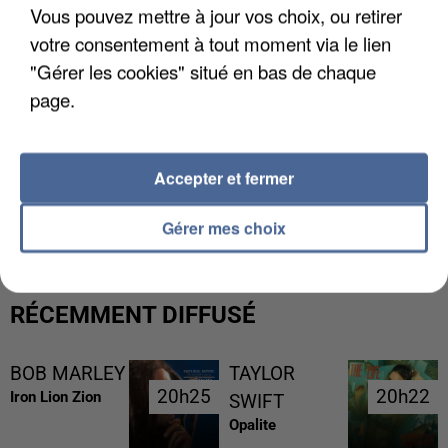
Vous pouvez mettre à jour vos choix, ou retirer
votre consentement à tout moment via le lien
"Gérer les cookies" situé en bas de chaque
page.
Accepter et fermer
L’UN DES FONDATEURS SUPPOSÉS DE LA DZ
MAFIA INTERPELLÉ EN ALGÉRIE
Gérer mes choix
RÉCEMMENT DIFFUSÉ
BOB MARLEY
TAYLOR
20h25
20h25
20h22
20h22
Iron Lion Zion
SWIFT
Opalite