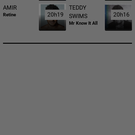
AMIR
TEDDY
20h19
20h19
20h16
20h16
Retine
SWIMS
Mr Know It All