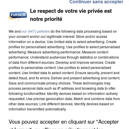
Continuer sans accepter
Le respect de votre vie privée est
notre priorité
We and
our (447) partners
do the following data processing based on
L’UN DES FONDATEURS SUPPOSÉS DE LA DZ
your consent and/or our legitimate interest: Store and/or access
MAFIA INTERPELLÉ EN ALGÉRIE
information on a device; Use limited data to select advertising; Create
profiles for personalised advertising; Use profiles to select personalised
advertising; Measure advertising performance; Measure content
performance; Understand audiences through statistics or combinations
of data from different sources; Develop and improve services; Create
profiles to personalise content; Use profiles to select personalised
content; Use limited data to select content; Ensure security, prevent and
detect fraud, and fix errors; Deliver and present advertising and content;
Save and communicate privacy choices. These technologies may
process personal data such as IP address and browsing data to offer
following functionalities: Identify devices based on information actively
requested; Use precise geolocation data; Match and combine data from
other data sources; Link different devices; Identify devices based on
information transmitted automatically.
Vous pouvez accepter en cliquant sur "Accepter