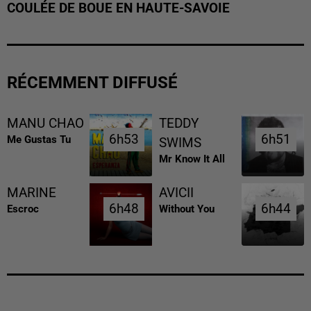
COULÉE DE BOUE EN HAUTE-SAVOIE
RÉCEMMENT DIFFUSÉ
MANU CHAO
TEDDY
6h53
6h53
6h51
6h51
Me Gustas Tu
SWIMS
Mr Know It All
MARINE
AVICII
6h48
6h48
6h44
6h44
Escroc
Without You