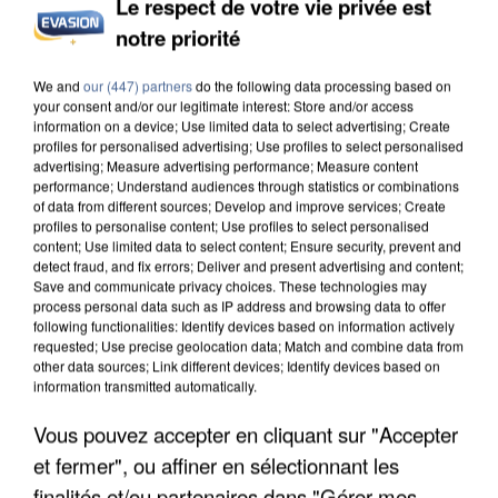
Le respect de votre vie privée est
notre priorité
INCENDIES : L’ÎLE-DE-FRANCE LANCE UN ÉLAN
DE SOLIDARITÉ AVEC LES...
We and
our (447) partners
do the following data processing based on
your consent and/or our legitimate interest: Store and/or access
information on a device; Use limited data to select advertising; Create
profiles for personalised advertising; Use profiles to select personalised
advertising; Measure advertising performance; Measure content
performance; Understand audiences through statistics or combinations
of data from different sources; Develop and improve services; Create
profiles to personalise content; Use profiles to select personalised
content; Use limited data to select content; Ensure security, prevent and
detect fraud, and fix errors; Deliver and present advertising and content;
Save and communicate privacy choices. These technologies may
process personal data such as IP address and browsing data to offer
following functionalities: Identify devices based on information actively
requested; Use precise geolocation data; Match and combine data from
other data sources; Link different devices; Identify devices based on
information transmitted automatically.
Vous pouvez accepter en cliquant sur "Accepter
et fermer", ou affiner en sélectionnant les
APRÈS TOUTES CES CANICULES, LES REFUGES
finalités et/ou partenaires dans "Gérer mes