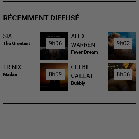
RÉCEMMENT DIFFUSÉ
SIA
ALEX
9h06
9h06
9h03
9h03
The Greatest
WARREN
Fever Dream
TRINIX
COLBIE
8h59
8h59
8h56
8h56
Madan
CAILLAT
Bubbly