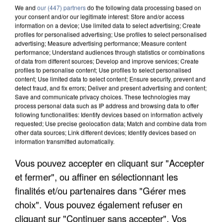
We and
our (447) partners
do the following data processing based on
your consent and/or our legitimate interest: Store and/or access
information on a device; Use limited data to select advertising; Create
profiles for personalised advertising; Use profiles to select personalised
advertising; Measure advertising performance; Measure content
performance; Understand audiences through statistics or combinations
of data from different sources; Develop and improve services; Create
profiles to personalise content; Use profiles to select personalised
content; Use limited data to select content; Ensure security, prevent and
detect fraud, and fix errors; Deliver and present advertising and content;
Save and communicate privacy choices. These technologies may
process personal data such as IP address and browsing data to offer
following functionalities: Identify devices based on information actively
requested; Use precise geolocation data; Match and combine data from
other data sources; Link different devices; Identify devices based on
information transmitted automatically.
UN SECOND CADRE DE LA DZ MAFIA
Vous pouvez accepter en cliquant sur "Accepter
INTERPELLÉ EN ALGÉRIE
et fermer", ou affiner en sélectionnant les
finalités et/ou partenaires dans "Gérer mes
choix". Vous pouvez également refuser en
cliquant sur "Continuer sans accepter". Vos