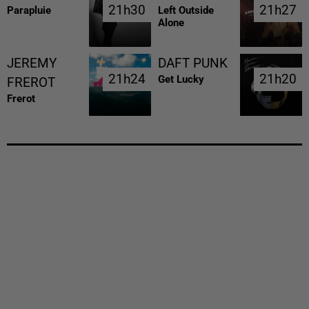
21h30
21h30
21h27
21h27
Parapluie
Left Outside
Alone
JEREMY
DAFT PUNK
21h24
21h24
21h20
21h20
Get Lucky
FREROT
Frerot