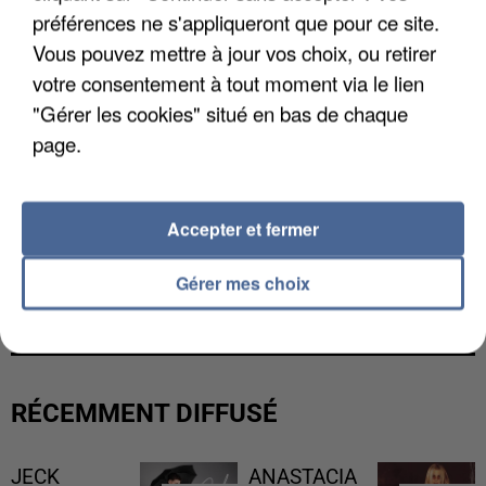
préférences ne s'appliqueront que pour ce site.
Vous pouvez mettre à jour vos choix, ou retirer
votre consentement à tout moment via le lien
"Gérer les cookies" situé en bas de chaque
page.
Accepter et fermer
UNE TOURISTE DE L’OISE EMPORTÉE PAR UNE
Gérer mes choix
COULÉE DE BOUE EN HAUTE-SAVOIE
RÉCEMMENT DIFFUSÉ
JECK
ANASTACIA