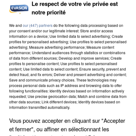
Le respect de votre vie privée est
notre priorité
UN SECOND CADRE DE LA DZ MAFIA
We and
our (447) partners
do the following data processing based on
INTERPELLÉ EN ALGÉRIE
your consent and/or our legitimate interest: Store and/or access
information on a device; Use limited data to select advertising; Create
profiles for personalised advertising; Use profiles to select personalised
advertising; Measure advertising performance; Measure content
performance; Understand audiences through statistics or combinations
of data from different sources; Develop and improve services; Create
profiles to personalise content; Use profiles to select personalised
content; Use limited data to select content; Ensure security, prevent and
detect fraud, and fix errors; Deliver and present advertising and content;
Save and communicate privacy choices. These technologies may
process personal data such as IP address and browsing data to offer
following functionalities: Identify devices based on information actively
requested; Use precise geolocation data; Match and combine data from
other data sources; Link different devices; Identify devices based on
information transmitted automatically.
Vous pouvez accepter en cliquant sur "Accepter
et fermer", ou affiner en sélectionnant les