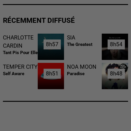
RÉCEMMENT DIFFUSÉ
CHARLOTTE
SIA
8h57
8h57
8h54
8h54
The Greatest
CARDIN
Tant Pis Pour Elle
TEMPER CITY
NOA MOON
8h51
8h51
8h48
8h48
Self Aware
Paradise