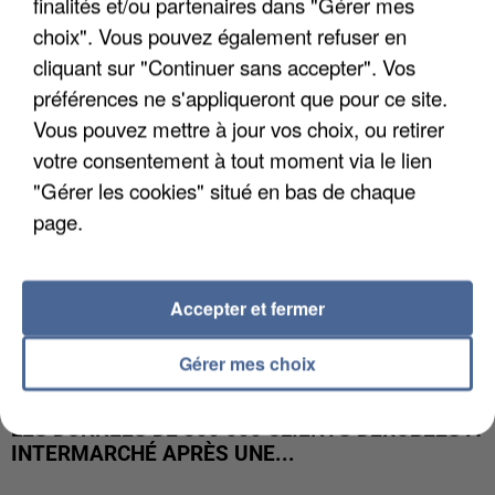
finalités et/ou partenaires dans "Gérer mes
UNE TOURISTE DE L’OISE EMPORTÉE PAR UNE
COULÉE DE BOUE EN HAUTE-SAVOIE
choix". Vous pouvez également refuser en
cliquant sur "Continuer sans accepter". Vos
préférences ne s'appliqueront que pour ce site.
Vous pouvez mettre à jour vos choix, ou retirer
votre consentement à tout moment via le lien
"Gérer les cookies" situé en bas de chaque
page.
Accepter et fermer
Gérer mes choix
LES DONNÉES DE 300 000 CLIENTS DÉROBÉES À
INTERMARCHÉ APRÈS UNE...