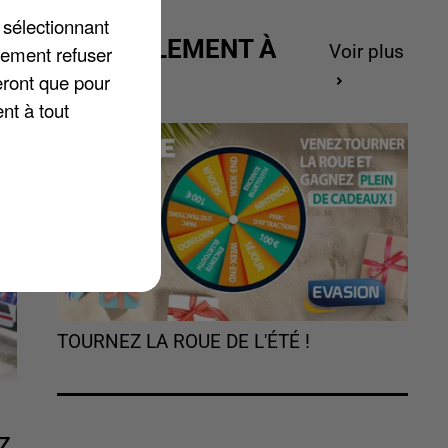
t
 sélectionnant
ACTUELLEMENT À
lement refuser
Voir plus
GAGNER
eront que pour
nt à tout
TOURNEZ LA ROUE DE L'ÉTÉ !
Z