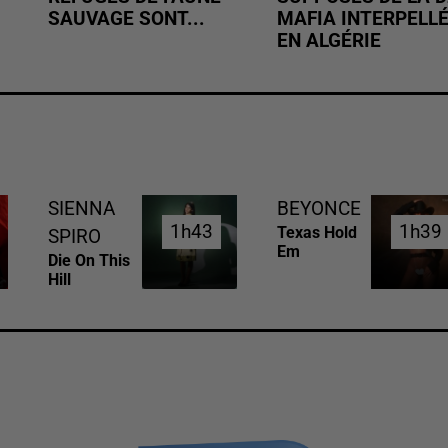
SAUVAGE SONT...
MAFIA INTERPELL
EN ALGÉRIE
SIENNA
BEYONCE
1h43
1h43
1h39
1h39
Texas Hold
SPIRO
Em
Die On This
Hill