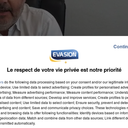
Contin
Le respect de votre vie privée est notre priorité
ers
do the following data processing based on your consent and/or our legitimate int
device; Use limited data to select advertising; Create profiles for personalised adver
vertising; Measure advertising performance; Measure content performance; Unders
ns of data from different sources; Develop and improve services; Create profiles to 
alised content; Use limited data to select content; Ensure security, prevent and detect
ertising and content; Save and communicate privacy choices. These technologies
and browsing data to offer following functionalities: Identify devices based on infor
eolocation data; Match and combine data from other data sources; Link different de
eut repousser d'une semaine la réouverture de ces
nsmitted automatically.