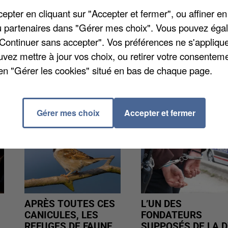
arantir une sécurité optimale. Il estime que le délai es
pter en cliquant sur "Accepter et fermer", ou affiner en
lace d'un dispositif strict et complexe. En
/ou partenaires dans "Gérer mes choix". Vous pouvez éga
ns des classes de 15 élèves maximum, et de 6 à 10 en
"Continuer sans accepter". Vos préférences ne s'appliqu
uvez mettre à jour vos choix, ou retirer votre consenteme
en "Gérer les cookies" situé en bas de chaque page.
Gérer mes choix
Accepter et fermer
APRÈS TOUTES CES
L’UN DES
CANICULES, LES
FONDATEURS
REFUGES DE FAUNE
SUPPOSÉS DE LA D