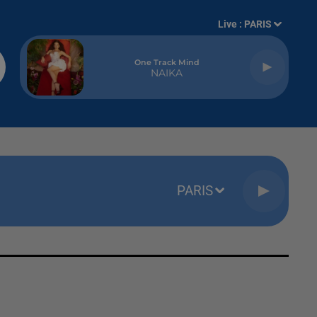
Live :
PARIS
One Track Mind
NAIKA
PARIS