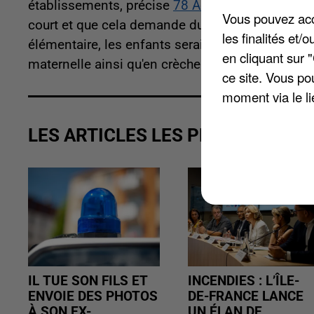
établissements, précise
78 Actu
. L'idée est de g
Vous pouvez acce
court et que cela demande du temps et mise en p
les finalités et
élémentaire, les enfants seraient accueillis da
en cliquant sur 
maternelle ainsi qu'en crèche.
ce site. Vous po
moment via le li
LES ARTICLES LES PLUS VUS
IL TUE SON FILS ET
INCENDIES : L’ÎLE-
ENVOIE DES PHOTOS
DE-FRANCE LANCE
À SON EX-
UN ÉLAN DE