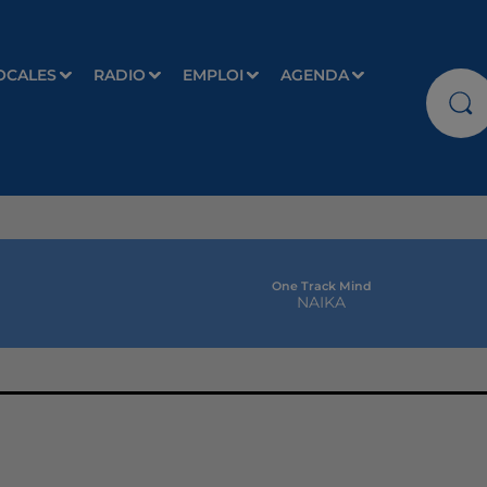
OCALES
RADIO
EMPLOI
AGENDA
One Track Mind
NAIKA