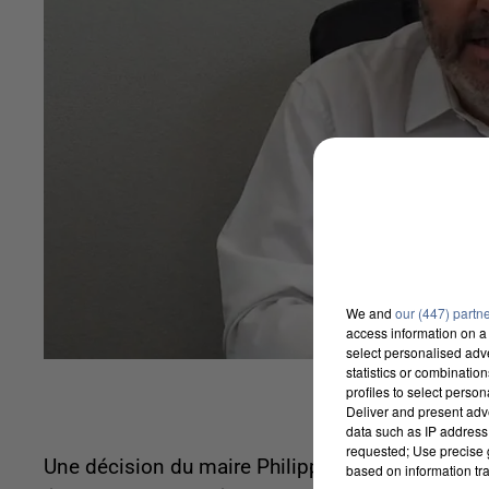
We and
our (447) partn
access information on a 
select personalised ad
statistics or combinatio
profiles to select person
Deliver and present adv
data such as IP address 
requested; Use precise g
Une décision du maire Philippe Benassaya qui v
based on information tra