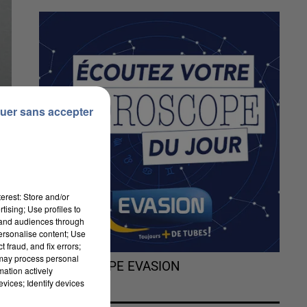
uer sans accepter
erest: Store and/or
tising; Use profiles to
tand audiences through
personalise content; Use
 fraud, and fix errors;
 may process personal
L'HOROSCOPE EVASION
mation actively
vices; Identify devices