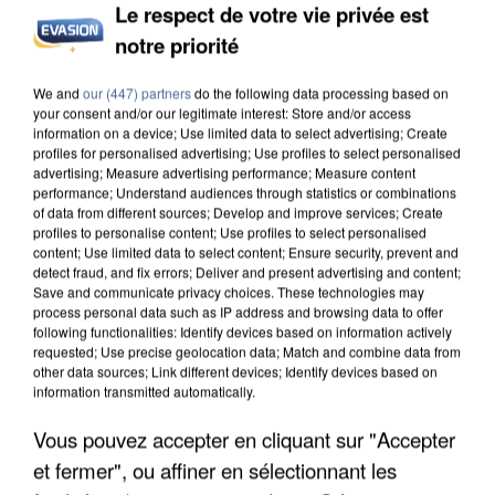
Le respect de votre vie privée est
notre priorité
L’UN DES FONDATEURS SUPPOSÉS DE LA DZ
We and
our (447) partners
do the following data processing based on
MAFIA INTERPELLÉ EN ALGÉRIE
your consent and/or our legitimate interest: Store and/or access
information on a device; Use limited data to select advertising; Create
profiles for personalised advertising; Use profiles to select personalised
advertising; Measure advertising performance; Measure content
performance; Understand audiences through statistics or combinations
of data from different sources; Develop and improve services; Create
profiles to personalise content; Use profiles to select personalised
content; Use limited data to select content; Ensure security, prevent and
detect fraud, and fix errors; Deliver and present advertising and content;
Save and communicate privacy choices. These technologies may
process personal data such as IP address and browsing data to offer
following functionalities: Identify devices based on information actively
requested; Use precise geolocation data; Match and combine data from
other data sources; Link different devices; Identify devices based on
information transmitted automatically.
Vous pouvez accepter en cliquant sur "Accepter
et fermer", ou affiner en sélectionnant les