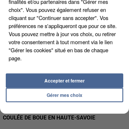
UN SECOND CADRE DE LA DZ MAFIA
finalités et/ou partenaires dans "Gérer mes
INTERPELLÉ EN ALGÉRIE
choix". Vous pouvez également refuser en
cliquant sur "Continuer sans accepter". Vos
préférences ne s'appliqueront que pour ce site.
Vous pouvez mettre à jour vos choix, ou retirer
votre consentement à tout moment via le lien
"Gérer les cookies" situé en bas de chaque
page.
Accepter et fermer
Gérer mes choix
UNE TOURISTE DE L’OISE EMPORTÉE PAR UNE
COULÉE DE BOUE EN HAUTE-SAVOIE