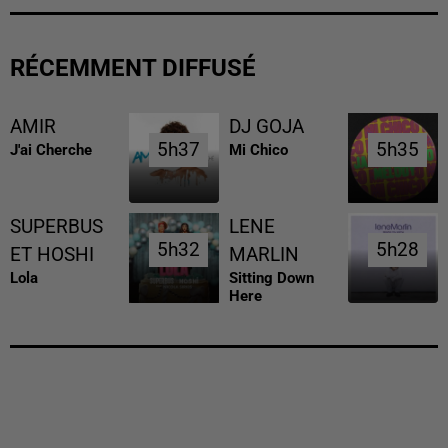
RÉCEMMENT DIFFUSÉ
AMIR
DJ GOJA
5h37
5h37
5h35
5h35
J'ai Cherche
Mi Chico
SUPERBUS
LENE
5h32
5h32
5h28
5h28
ET HOSHI
MARLIN
Lola
Sitting Down
Here