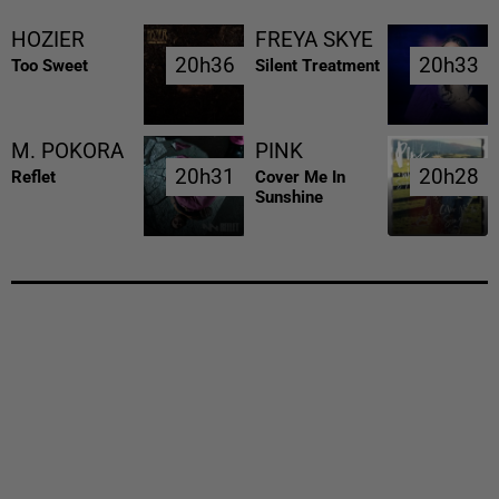
HOZIER
FREYA SKYE
20h36
20h36
20h33
20h33
Too Sweet
Silent Treatment
M. POKORA
PINK
20h31
20h31
20h28
20h28
Reflet
Cover Me In
Sunshine