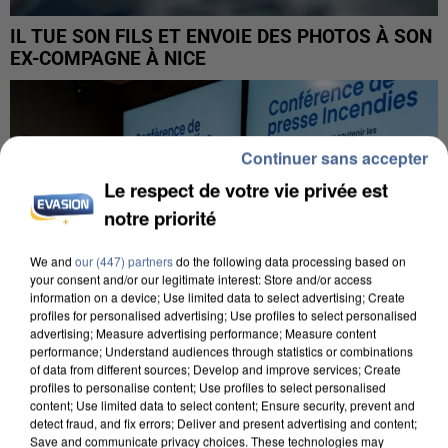
IL TUE SON FILS ET ENVOIE DES PHOTOS À SON
EX-COMPAGNE À NICE
Continuer sans accepter
Le respect de votre vie privée est
notre priorité
We and
our (447) partners
do the following data processing based on
your consent and/or our legitimate interest: Store and/or access
information on a device; Use limited data to select advertising; Create
profiles for personalised advertising; Use profiles to select personalised
advertising; Measure advertising performance; Measure content
performance; Understand audiences through statistics or combinations
of data from different sources; Develop and improve services; Create
profiles to personalise content; Use profiles to select personalised
content; Use limited data to select content; Ensure security, prevent and
INCENDIES : L’ÎLE-DE-FRANCE LANCE UN ÉLAN
detect fraud, and fix errors; Deliver and present advertising and content;
Save and communicate privacy choices. These technologies may
DE SOLIDARITÉ AVEC LES...