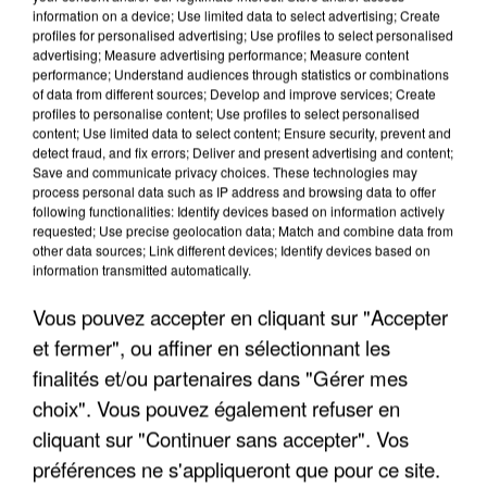
information on a device; Use limited data to select advertising; Create
profiles for personalised advertising; Use profiles to select personalised
advertising; Measure advertising performance; Measure content
performance; Understand audiences through statistics or combinations
of data from different sources; Develop and improve services; Create
profiles to personalise content; Use profiles to select personalised
content; Use limited data to select content; Ensure security, prevent and
detect fraud, and fix errors; Deliver and present advertising and content;
Save and communicate privacy choices. These technologies may
process personal data such as IP address and browsing data to offer
following functionalities: Identify devices based on information actively
APRÈS TOUTES CES CANICULES, LES REFUGES
requested; Use precise geolocation data; Match and combine data from
DE FAUNE SAUVAGE SONT...
other data sources; Link different devices; Identify devices based on
information transmitted automatically.
Vous pouvez accepter en cliquant sur "Accepter
et fermer", ou affiner en sélectionnant les
finalités et/ou partenaires dans "Gérer mes
choix". Vous pouvez également refuser en
cliquant sur "Continuer sans accepter". Vos
préférences ne s'appliqueront que pour ce site.