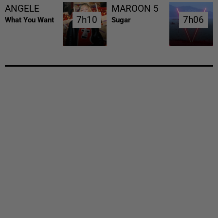
ANGELE
MAROON 5
7h10
7h10
7h06
7h06
What You Want
Sugar