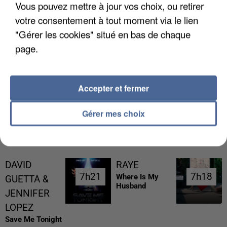
Vous pouvez mettre à jour vos choix, ou retirer
votre consentement à tout moment via le lien
"Gérer les cookies" situé en bas de chaque
page.
L’UN DES FONDATEURS SUPPOSÉS DE LA DZ
MAFIA INTERPELLÉ EN ALGÉRIE
Accepter et fermer
Gérer mes choix
RÉCEMMENT DIFFUSÉ
DAVID
RAYE
7h21
7h21
7h18
7h18
Where Is My
GUETTA &
Husband
JENNIFER
LOPEZ
Save Me Tonight