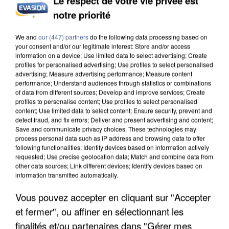
Le respect de votre vie privée est
notre priorité
L’UN DES FONDATEURS SUPPOSÉS DE LA DZ
MAFIA INTERPELLÉ EN ALGÉRIE
We and
our (447) partners
do the following data processing based on
your consent and/or our legitimate interest: Store and/or access
information on a device; Use limited data to select advertising; Create
profiles for personalised advertising; Use profiles to select personalised
advertising; Measure advertising performance; Measure content
performance; Understand audiences through statistics or combinations
of data from different sources; Develop and improve services; Create
profiles to personalise content; Use profiles to select personalised
content; Use limited data to select content; Ensure security, prevent and
detect fraud, and fix errors; Deliver and present advertising and content;
Save and communicate privacy choices. These technologies may
process personal data such as IP address and browsing data to offer
following functionalities: Identify devices based on information actively
requested; Use precise geolocation data; Match and combine data from
other data sources; Link different devices; Identify devices based on
information transmitted automatically.
Vous pouvez accepter en cliquant sur "Accepter
et fermer", ou affiner en sélectionnant les
UN SECOND CADRE DE LA DZ MAFIA
finalités et/ou partenaires dans "Gérer mes