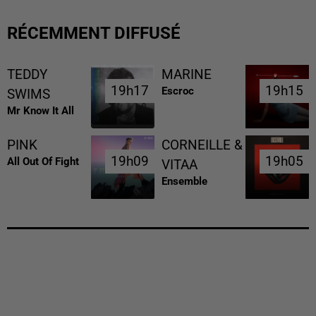
RÉCEMMENT DIFFUSÉ
TEDDY
MARINE
19h17
19h17
19h15
19h15
Escroc
SWIMS
Mr Know It All
PINK
CORNEILLE &
19h09
19h09
19h05
19h05
All Out Of Fight
VITAA
Ensemble