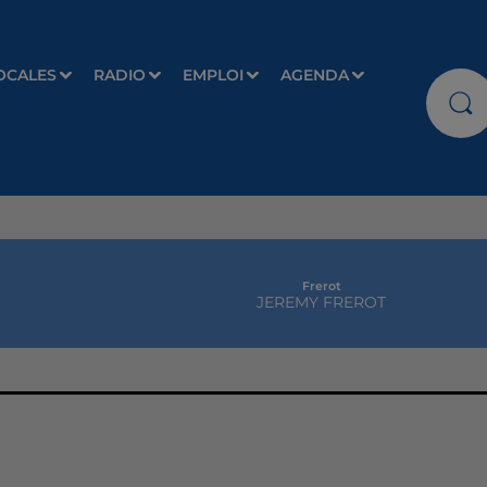
OCALES
RADIO
EMPLOI
AGENDA
Frerot
JEREMY FREROT