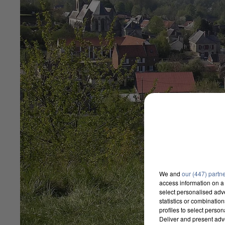
We and
our (447) partn
access information on a 
select personalised ad
statistics or combinatio
profiles to select person
Deliver and present adv