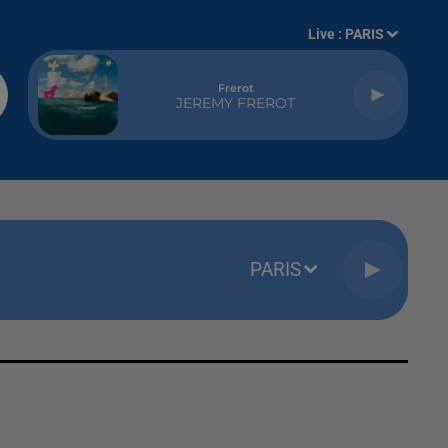
Live :
PARIS
Frerot
JEREMY FREROT
PARIS