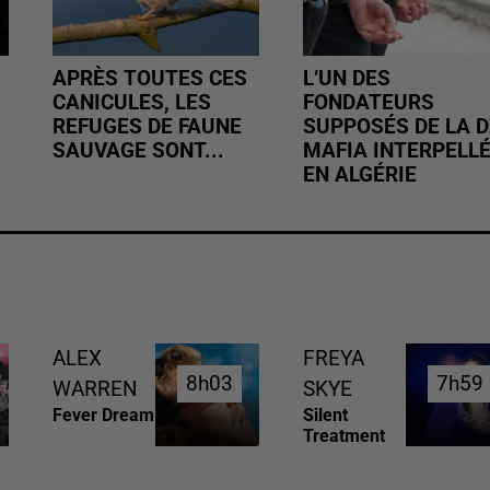
APRÈS TOUTES CES
L’UN DES
CANICULES, LES
FONDATEURS
REFUGES DE FAUNE
SUPPOSÉS DE LA D
SAUVAGE SONT...
MAFIA INTERPELL
EN ALGÉRIE
ALEX
FREYA
8h03
8h03
7h59
7h59
WARREN
SKYE
Fever Dream
Silent
Treatment