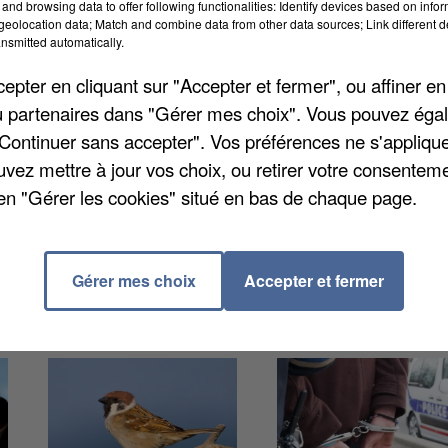
and browsing data to offer following functionalities: Identify devices based on infor
eolocation data; Match and combine data from other data sources; Link different de
nsmitted automatically.
pter en cliquant sur "Accepter et fermer", ou affiner en
/ou partenaires dans "Gérer mes choix". Vous pouvez éga
 Gavois, quitte ses fonctions. Il a présenté sa
"Continuer sans accepter". Vos préférences ne s'appliqu
sons personnelles. Après 26 années de service à la
uvez mettre à jour vos choix, ou retirer votre consenteme
out nouveau rôle municipal. La réélection d'un nouvea
en "Gérer les cookies" situé en bas de chaque page.
s municipaux.
Gérer mes choix
Accepter et fermer