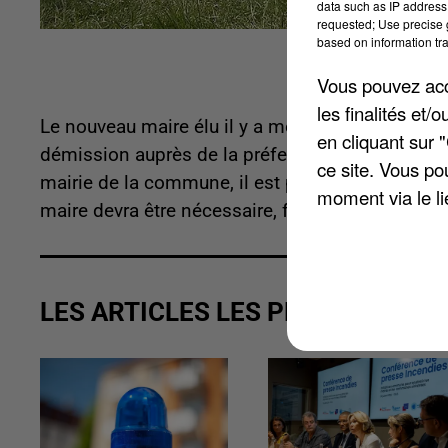
data such as IP address 
requested; Use precise g
based on information tra
Vous pouvez acce
les finalités et
Le nouveau maire élu il y a moins d'un an, Gilles
en cliquant sur 
démission auprès de la préfecture, pour des rai
ce site. Vous po
mairie de la commune, il est parti en refusant t
moment via le li
maire devra être nécessaire, faute de conseiller
LES ARTICLES LES PLUS VUS