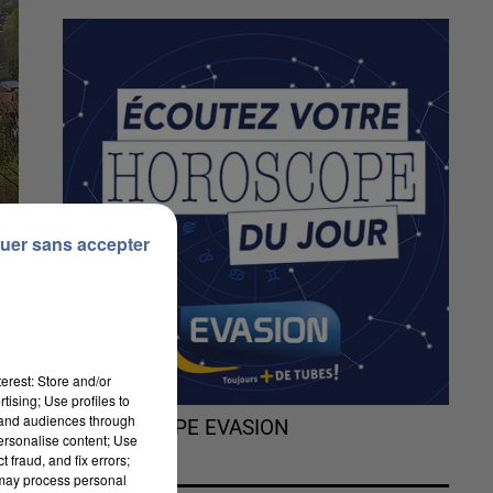
uer sans accepter
erest: Store and/or
tising; Use profiles to
tand audiences through
L'HOROSCOPE EVASION
personalise content; Use
 fraud, and fix errors;
 may process personal