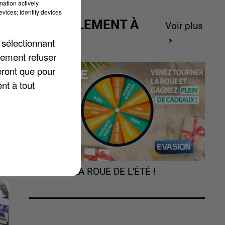
mation actively
vices; Identify devices
ACTUELLEMENT À
Voir plus
GAGNER
 sélectionnant
lement refuser
eront que pour
nt à tout
u
TOURNEZ LA ROUE DE L'ÉTÉ !