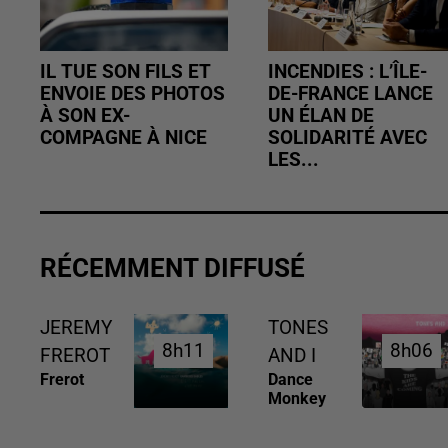
IL TUE SON FILS ET
INCENDIES : L’ÎLE-
ENVOIE DES PHOTOS
DE-FRANCE LANCE
À SON EX-
UN ÉLAN DE
COMPAGNE À NICE
SOLIDARITÉ AVEC
LES...
RÉCEMMENT DIFFUSÉ
JEREMY
TONES
8h11
8h11
8h06
8h06
FREROT
AND I
Frerot
Dance
Monkey