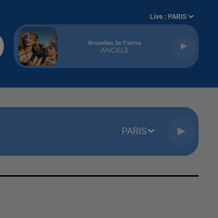
Live :
PARIS
Bruxelles Je T'aime
ANGELE
PARIS