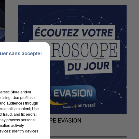
uer sans accepter
erest: Store and/or
tising; Use profiles to
tand audiences through
personalise content; Use
 fraud, and fix errors;
 may process personal
L'HOROSCOPE EVASION
mation actively
vices; Identify devices