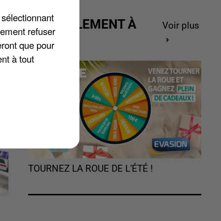
 sélectionnant
ACTUELLEMENT À
Voir plus
te
lement refuser
GAGNER
eront que pour
nt à tout
TOURNEZ LA ROUE DE L'ÉTÉ !