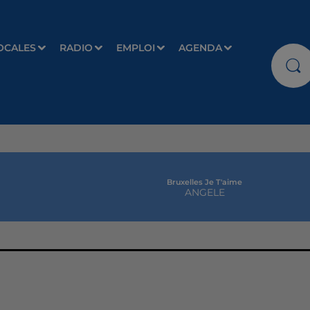
OCALES
RADIO
EMPLOI
AGENDA
Bruxelles Je T'aime
ANGELE