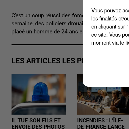
Vous pouvez acce
C'est un coup réussi des forces de l'ordre contr
les finalités et
semaine, des policiers drouais ont confisqué de
en cliquant sur 
placé un homme de 24 ans en garde à vue pour re
ce site. Vous po
moment via le li
LES ARTICLES LES PLUS VUS
IL TUE SON FILS ET
INCENDIES : L’ÎLE-
ENVOIE DES PHOTOS
DE-FRANCE LANCE