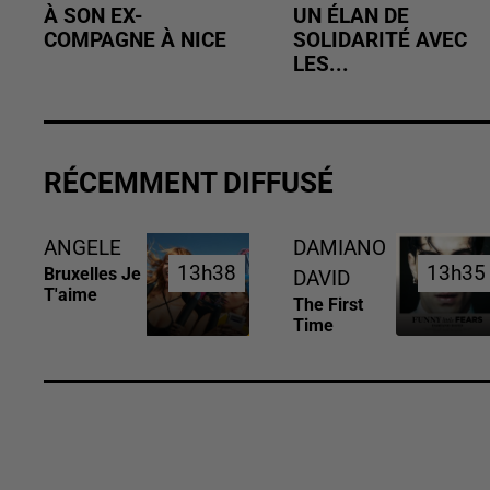
À SON EX-
UN ÉLAN DE
COMPAGNE À NICE
SOLIDARITÉ AVEC
LES...
RÉCEMMENT DIFFUSÉ
ANGELE
DAMIANO
13h38
13h38
13h35
13h35
Bruxelles Je
DAVID
T'aime
The First
Time