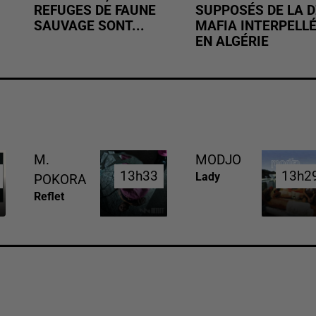
REFUGES DE FAUNE
SUPPOSÉS DE LA D
SAUVAGE SONT...
MAFIA INTERPELL
EN ALGÉRIE
M.
MODJO
13h33
13h33
13h2
13h2
Lady
POKORA
Reflet