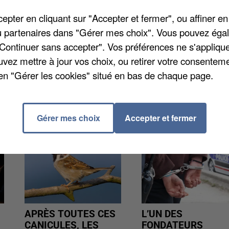
pter en cliquant sur "Accepter et fermer", ou affiner en
e les rodéos sauvages dans les quartiers de Dreux. Cet
/ou partenaires dans "Gérer mes choix". Vous pouvez éga
ux motos volées. Les fonctionnaires de police ont
"Continuer sans accepter". Vos préférences ne s'appliqu
cel suite à cette saisie.
uvez mettre à jour vos choix, ou retirer votre consenteme
en "Gérer les cookies" situé en bas de chaque page.
Gérer mes choix
Accepter et fermer
APRÈS TOUTES CES
L’UN DES
CANICULES, LES
FONDATEURS