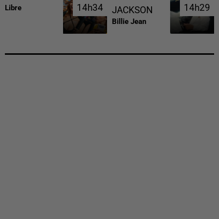
14h34
14h34
14h29
14h29
Libre
JACKSON
Billie Jean