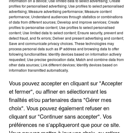
information on a device; Use limited data to select advertising; Create
profiles for personalised advertising; Use profiles to select personalised
advertising; Measure advertising performance; Measure content
performance; Understand audiences through statistics or combinations
of data from different sources; Develop and improve services; Create
profiles to personalise content; Use profiles to select personalised
content; Use limited data to select content; Ensure security, prevent and
detect fraud, and fix errors; Deliver and present advertising and content;
Save and communicate privacy choices. These technologies may
process personal data such as IP address and browsing data to offer
following functionalities: Identify devices based on information actively
requested; Use precise geolocation data; Match and combine data from
other data sources; Link different devices; Identify devices based on
information transmitted automatically.
LES DONNÉES DE 300 000 CLIENTS DÉROBÉES À
INTERMARCHÉ APRÈS UNE...
Vous pouvez accepter en cliquant sur "Accepter
et fermer", ou affiner en sélectionnant les
finalités et/ou partenaires dans "Gérer mes
choix". Vous pouvez également refuser en
cliquant sur "Continuer sans accepter". Vos
préférences ne s'appliqueront que pour ce site.
Vous pouvez mettre à jour vos choix, ou retirer