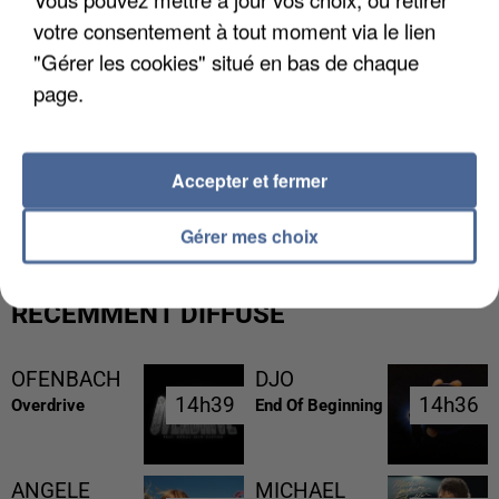
votre consentement à tout moment via le lien
"Gérer les cookies" situé en bas de chaque
page.
Accepter et fermer
LES FRANÇAIS, FANS DE LA FLEMME
Gérer mes choix
RÉCEMMENT DIFFUSÉ
OFENBACH
DJO
14h39
14h39
14h36
14h36
Overdrive
End Of Beginning
ANGELE
MICHAEL