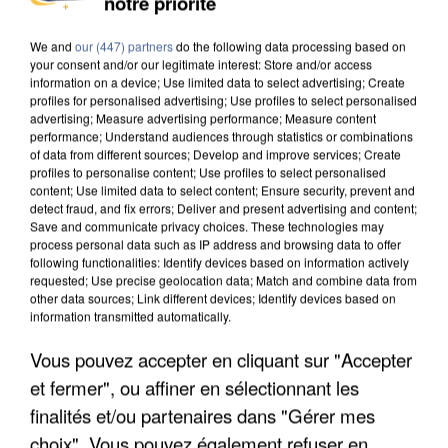
notre priorité
MAFIA INTERPELLÉ EN ALGÉRIE
We and
our (447) partners
do the following data processing based on
your consent and/or our legitimate interest: Store and/or access
information on a device; Use limited data to select advertising; Create
profiles for personalised advertising; Use profiles to select personalised
advertising; Measure advertising performance; Measure content
performance; Understand audiences through statistics or combinations
of data from different sources; Develop and improve services; Create
profiles to personalise content; Use profiles to select personalised
content; Use limited data to select content; Ensure security, prevent and
detect fraud, and fix errors; Deliver and present advertising and content;
Save and communicate privacy choices. These technologies may
process personal data such as IP address and browsing data to offer
following functionalities: Identify devices based on information actively
requested; Use precise geolocation data; Match and combine data from
other data sources; Link different devices; Identify devices based on
information transmitted automatically.
Vous pouvez accepter en cliquant sur "Accepter
UN SECOND CADRE DE LA DZ MAFIA
et fermer", ou affiner en sélectionnant les
INTERPELLÉ EN ALGÉRIE
finalités et/ou partenaires dans "Gérer mes
choix". Vous pouvez également refuser en