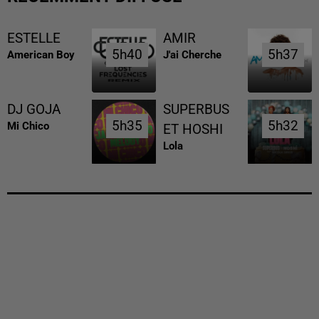
ESTELLE
AMIR
5h40
5h40
5h37
5h37
American Boy
J'ai Cherche
DJ GOJA
SUPERBUS
5h35
5h35
5h32
5h32
Mi Chico
ET HOSHI
Lola