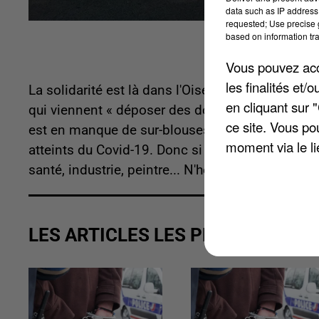
data such as IP address 
requested; Use precise g
based on information tra
Vous pouvez acce
les finalités et
La solidarité est là dans l'Oise comme ailleurs. 
en cliquant sur 
qui viennent « déposer des dons d'équipement de 
ce site. Vous po
est en manque de sur-blouses jetables pour prot
moment via le li
atteints du Covid-19. Donc
si vous avez des sur-
santé, industrie, peintre... N'hésitez pas.
LES ARTICLES LES PLUS VUS