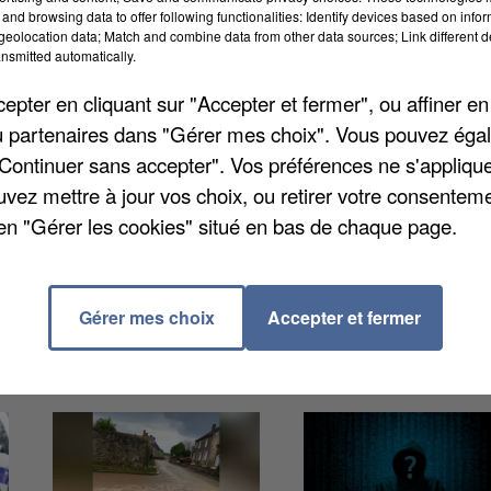
and browsing data to offer following functionalities: Identify devices based on infor
eolocation data; Match and combine data from other data sources; Link different de
nsmitted automatically.
pter en cliquant sur "Accepter et fermer", ou affiner en
/ou partenaires dans "Gérer mes choix". Vous pouvez éga
À Chantilly, l'hôpital indique que nombreux sont ceux
"Continuer sans accepter". Vos préférences ne s'appliqu
protection ». L'établissement indique qu'à ce jour, i
uvez mettre à jour vos choix, ou retirer votre consenteme
éger les soignants intervenant auprès des patients
en "Gérer les cookies" situé en bas de chaque page.
blouses jetables peu importe votre secteur d'activité :
Gérer mes choix
Accepter et fermer