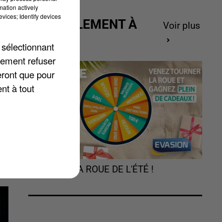
mation actively
vices; Identify devices
ACTUELLEMENT À
Voir plus
GAGNER
 sélectionnant
lement refuser
eront que pour
l
nt à tout
TOURNEZ LA ROUE DE L'ÉTÉ !