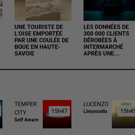
UNE TOURISTE DE
LES DONNÉES DE
L’OISE EMPORTÉE
300 000 CLIENTS
PAR UNE COULÉE DE
DÉROBÉES À
BOUE EN HAUTE-
INTERMARCHÉ
SAVOIE
APRÈS UNE...
TEMPER
LUCENZO
15h47
15h47
15h4
15h4
Limoncello
CITY
Self Aware