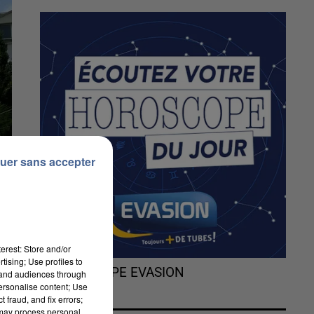
uer sans accepter
erest: Store and/or
tising; Use profiles to
L'HOROSCOPE EVASION
tand audiences through
personalise content; Use
 fraud, and fix errors;
 may process personal