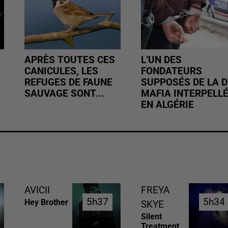
APRÈS TOUTES CES
L’UN DES
CANICULES, LES
FONDATEURS
REFUGES DE FAUNE
SUPPOSÉS DE LA D
SAUVAGE SONT...
MAFIA INTERPELL
EN ALGÉRIE
AVICII
FREYA
5h37
5h37
5h34
5h34
Hey Brother
SKYE
Silent
Treatment