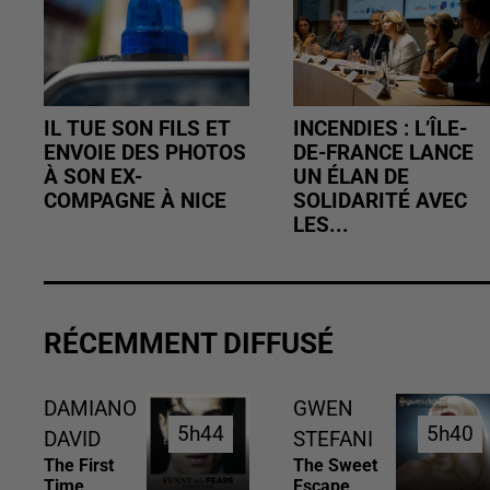
IL TUE SON FILS ET
INCENDIES : L’ÎLE-
ENVOIE DES PHOTOS
DE-FRANCE LANCE
À SON EX-
UN ÉLAN DE
COMPAGNE À NICE
SOLIDARITÉ AVEC
LES...
RÉCEMMENT DIFFUSÉ
DAMIANO
GWEN
5h44
5h44
5h40
5h40
DAVID
STEFANI
The First
The Sweet
Time
Escape