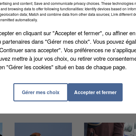
ertising and content; Save and communicate privacy choices. These technologies
and browsing data to offer following functionalities: Identify devices based on infor
eolocation data; Match and combine data from other data sources; Link different de
nsmitted automatically.
pter en cliquant sur "Accepter et fermer", ou affiner en
/ou partenaires dans "Gérer mes choix". Vous pouvez éga
er. Dans la nuit de samedi à dimanche, la police est
"Continuer sans accepter". Vos préférences ne s'appliqu
 en train d'asperger la porte d'un de ses voisins et la
uvez mettre à jour vos choix, ou retirer votre consenteme
Et il menaçait d'y mettre le feu.
Actu Essonne
précis
en "Gérer les cookies" situé en bas de chaque page.
avec un tabouret et même un vélo ! Sans dommage
iers) a été placé en garde à vue.
Gérer mes choix
Accepter et fermer