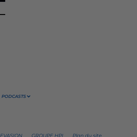
PODCASTS
 EVASION
GROUPE HPI
Plan du site