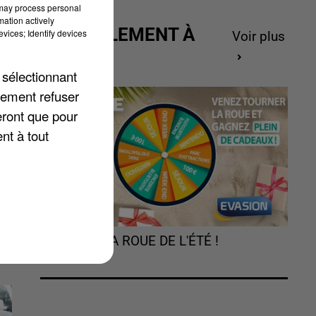
 may process personal
mation actively
ACTUELLEMENT À
vices; Identify devices
Voir plus
GAGNER
 sélectionnant
lement refuser
eront que pour
nt à tout
e
TOURNEZ LA ROUE DE L'ÉTÉ !