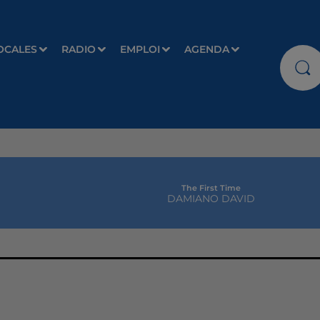
OCALES
RADIO
EMPLOI
AGENDA
The First Time
DAMIANO DAVID