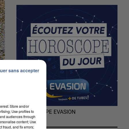
uer sans accepter
erest: Store and/or
tising; Use profiles to
L'HOROSCOPE EVASION
tand audiences through
personalise content; Use
 fraud, and fix errors;