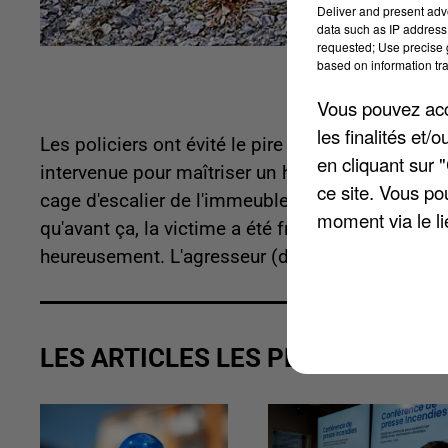
Deliver and present adv
data such as IP address 
requested; Use precise g
based on information tra
Vous pouvez acce
les finalités et
Les policiers ont évité le pire le week-end derni
en cliquant sur 
intervenue pour maîtriser un homme ivre qui était
ce site. Vous po
cage d'escalier de l'immeuble avec de l'essence. 
moment via le li
qu'avant ça, la victime a été frappée et visée 
heureusement. L'agresseur (déjà connu des polic
LES ARTICLES LES PLUS VUS