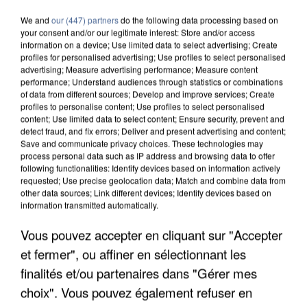
We and
our (447) partners
do the following data processing based on
your consent and/or our legitimate interest: Store and/or access
information on a device; Use limited data to select advertising; Create
profiles for personalised advertising; Use profiles to select personalised
advertising; Measure advertising performance; Measure content
performance; Understand audiences through statistics or combinations
of data from different sources; Develop and improve services; Create
profiles to personalise content; Use profiles to select personalised
content; Use limited data to select content; Ensure security, prevent and
detect fraud, and fix errors; Deliver and present advertising and content;
Save and communicate privacy choices. These technologies may
process personal data such as IP address and browsing data to offer
following functionalities: Identify devices based on information actively
requested; Use precise geolocation data; Match and combine data from
other data sources; Link different devices; Identify devices based on
information transmitted automatically.
Vous pouvez accepter en cliquant sur "Accepter
APRÈS TOUTES CES CANICULES, LES REFUGES
DE FAUNE SAUVAGE SONT...
et fermer", ou affiner en sélectionnant les
finalités et/ou partenaires dans "Gérer mes
choix". Vous pouvez également refuser en