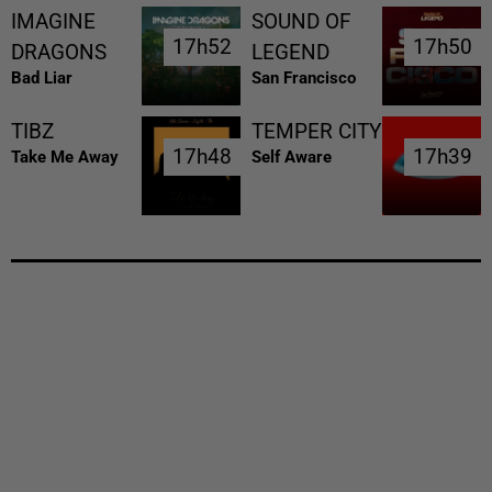
IMAGINE
SOUND OF
17h52
17h52
17h50
17h50
DRAGONS
LEGEND
Bad Liar
San Francisco
TIBZ
TEMPER CITY
17h48
17h48
17h39
17h39
Take Me Away
Self Aware