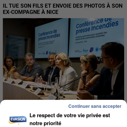
IL TUE SON FILS ET ENVOIE DES PHOTOS À SON
EX-COMPAGNE À NICE
Continuer sans accepter
Le respect de votre vie privée est
INCENDIES : L’ÎLE-DE-FRANCE LANCE UN ÉLAN
DE SOLIDARITÉ AVEC LES...
notre priorité