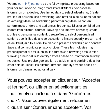
We and
our (447) partners
do the following data processing based on
your consent and/or our legitimate interest: Store and/or access
information on a device; Use limited data to select advertising; Create
profiles for personalised advertising; Use profiles to select personalised
advertising; Measure advertising performance; Measure content
performance; Understand audiences through statistics or combinations
of data from different sources; Develop and improve services; Create
profiles to personalise content; Use profiles to select personalised
content; Use limited data to select content; Ensure security, prevent and
detect fraud, and fix errors; Deliver and present advertising and content;
Save and communicate privacy choices. These technologies may
process personal data such as IP address and browsing data to offer
following functionalities: Identify devices based on information actively
requested; Use precise geolocation data; Match and combine data from
other data sources; Link different devices; Identify devices based on
L’UN DES FONDATEURS SUPPOSÉS DE LA DZ
information transmitted automatically.
MAFIA INTERPELLÉ EN ALGÉRIE
Vous pouvez accepter en cliquant sur "Accepter
et fermer", ou affiner en sélectionnant les
finalités et/ou partenaires dans "Gérer mes
choix". Vous pouvez également refuser en
cliquant sur "Continuer sans accepter". Vos