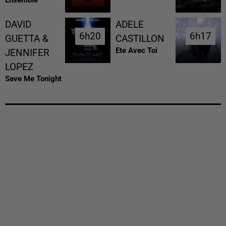
Ensemble
DAVID
ADELE
6h20
6h20
6h17
6h17
GUETTA &
CASTILLON
Ete Avec Toi
JENNIFER
LOPEZ
Save Me Tonight