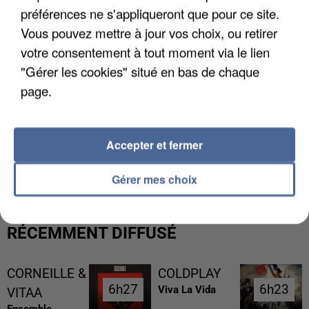
préférences ne s'appliqueront que pour ce site.
Vous pouvez mettre à jour vos choix, ou retirer
votre consentement à tout moment via le lien
"Gérer les cookies" situé en bas de chaque
page.
Accepter et fermer
UN SECOND CADRE DE LA DZ MAFIA
INTERPELLÉ EN ALGÉRIE
Gérer mes choix
RÉCEMMENT DIFFUSÉ
CORNEILLE &
COLDPLAY
6h27
6h27
6h23
6h23
Viva La Vida
VITAA