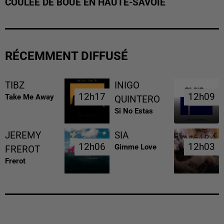
COULÉE DE BOUE EN HAUTE-SAVOIE
RÉCEMMENT DIFFUSÉ
TIBZ
INIGO
12h17
12h17
12h09
12h09
Take Me Away
QUINTERO
Si No Estas
JEREMY
SIA
12h06
12h06
12h03
12h03
Gimme Love
FREROT
Frerot