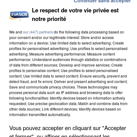
Continuer sans accepter
Le respect de votre vie privée est
notre priorité
We and
our (447) partners
do the following data processing based on
L’UN DES FONDATEURS SUPPOSÉS DE LA DZ
your consent and/or our legitimate interest: Store and/or access
MAFIA INTERPELLÉ EN ALGÉRIE
information on a device; Use limited data to select advertising; Create
profiles for personalised advertising; Use profiles to select personalised
advertising; Measure advertising performance; Measure content
performance; Understand audiences through statistics or combinations
of data from different sources; Develop and improve services; Create
profiles to personalise content; Use profiles to select personalised
content; Use limited data to select content; Ensure security, prevent and
detect fraud, and fix errors; Deliver and present advertising and content;
Save and communicate privacy choices. These technologies may
process personal data such as IP address and browsing data to offer
following functionalities: Identify devices based on information actively
requested; Use precise geolocation data; Match and combine data from
other data sources; Link different devices; Identify devices based on
information transmitted automatically.
Vous pouvez accepter en cliquant sur "Accepter
et fermer", ou affiner en sélectionnant les