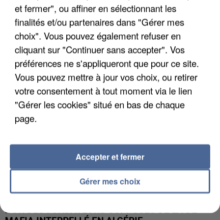
et fermer", ou affiner en sélectionnant les
finalités et/ou partenaires dans "Gérer mes
APRÈS TOUTES CES CANICULES, LES REFUGES
DE FAUNE SAUVAGE SONT...
choix". Vous pouvez également refuser en
cliquant sur "Continuer sans accepter". Vos
préférences ne s'appliqueront que pour ce site.
Vous pouvez mettre à jour vos choix, ou retirer
votre consentement à tout moment via le lien
"Gérer les cookies" situé en bas de chaque
page.
Accepter et fermer
Gérer mes choix
L’UN DES FONDATEURS SUPPOSÉS DE LA DZ