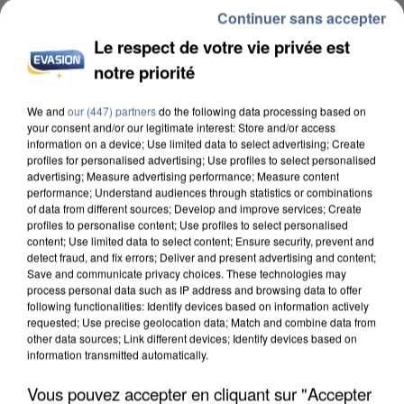
Continuer sans accepter
Le respect de votre vie privée est
notre priorité
INCENDIES : L’ÎLE-DE-FRANCE LANCE UN ÉLAN
We and
our (447) partners
do the following data processing based on
DE SOLIDARITÉ AVEC LES...
your consent and/or our legitimate interest: Store and/or access
information on a device; Use limited data to select advertising; Create
profiles for personalised advertising; Use profiles to select personalised
advertising; Measure advertising performance; Measure content
performance; Understand audiences through statistics or combinations
of data from different sources; Develop and improve services; Create
profiles to personalise content; Use profiles to select personalised
content; Use limited data to select content; Ensure security, prevent and
detect fraud, and fix errors; Deliver and present advertising and content;
Save and communicate privacy choices. These technologies may
process personal data such as IP address and browsing data to offer
following functionalities: Identify devices based on information actively
requested; Use precise geolocation data; Match and combine data from
other data sources; Link different devices; Identify devices based on
information transmitted automatically.
Vous pouvez accepter en cliquant sur "Accepter