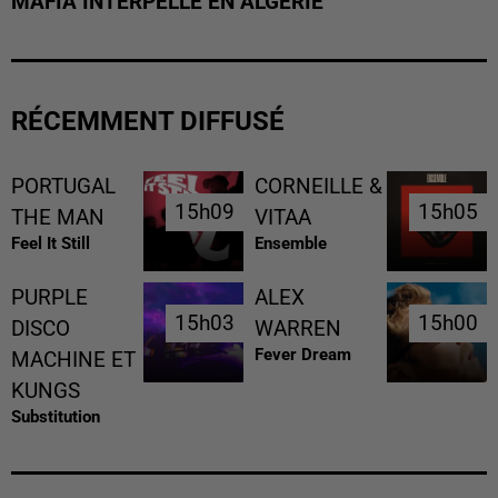
MAFIA INTERPELLÉ EN ALGÉRIE
RÉCEMMENT DIFFUSÉ
PORTUGAL
CORNEILLE &
15h09
15h09
15h05
15h05
THE MAN
VITAA
Feel It Still
Ensemble
PURPLE
ALEX
15h03
15h03
15h00
15h00
DISCO
WARREN
Fever Dream
MACHINE ET
KUNGS
Substitution