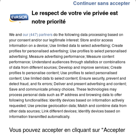
Continuer sans accepter
Le respect de votre vie privée est
notre priorité
INCENDIES : L’ÎLE-DE-FRANCE LANCE UN ÉLAN
We and
our (447) partners
do the following data processing based on
your consent and/or our legitimate interest: Store and/or access
DE SOLIDARITÉ AVEC LES...
information on a device; Use limited data to select advertising; Create
profiles for personalised advertising; Use profiles to select personalised
advertising; Measure advertising performance; Measure content
performance; Understand audiences through statistics or combinations
of data from different sources; Develop and improve services; Create
profiles to personalise content; Use profiles to select personalised
content; Use limited data to select content; Ensure security, prevent and
detect fraud, and fix errors; Deliver and present advertising and content;
Save and communicate privacy choices. These technologies may
process personal data such as IP address and browsing data to offer
following functionalities: Identify devices based on information actively
requested; Use precise geolocation data; Match and combine data from
other data sources; Link different devices; Identify devices based on
information transmitted automatically.
Vous pouvez accepter en cliquant sur "Accepter