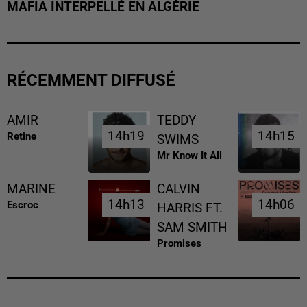
MAFIA INTERPELLÉ EN ALGÉRIE
RÉCEMMENT DIFFUSÉ
AMIR
TEDDY
14h19
14h19
14h15
14h15
Retine
SWIMS
Mr Know It All
MARINE
CALVIN
14h13
14h13
14h06
14h06
Escroc
HARRIS FT.
SAM SMITH
Promises