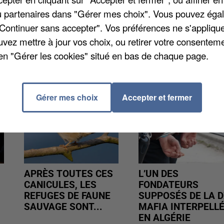
omposée de membres du Parti animaliste, de
/ou partenaires dans "Gérer mes choix". Vous pouvez éga
 Fondation Brigitte Bardot sera reçue par la préfecture
"Continuer sans accepter". Vos préférences ne s'appliqu
uvez mettre à jour vos choix, ou retirer votre consenteme
en "Gérer les cookies" situé en bas de chaque page.
Gérer mes choix
Accepter et fermer
APRÈS TOUTES CES
L’UN DES
CANICULES, LES
FONDATEURS
REFUGES DE FAUNE
SUPPOSÉS DE LA D
SAUVAGE SONT...
MAFIA INTERPELL
EN ALGÉRIE