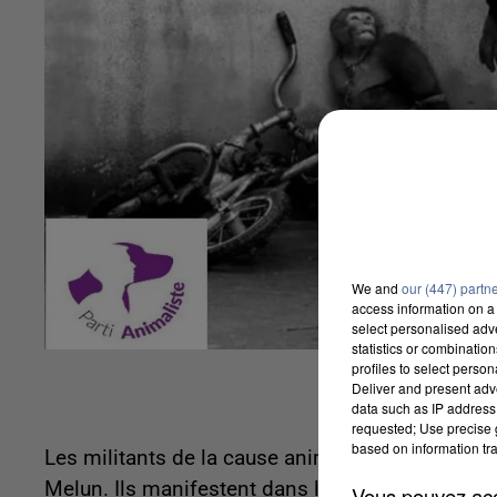
We and
our (447) partn
access information on a 
select personalised ad
statistics or combinatio
profiles to select person
Deliver and present adv
data such as IP address 
requested; Use precise g
based on information tra
Les militants de la cause animale se mobilisent
Melun. Ils manifestent dans le but de faire inte
Vous pouvez acce