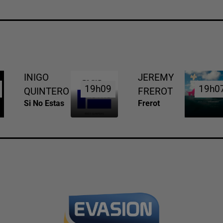
INIGO
JEREMY
19h09
19h09
19h0
19h0
QUINTERO
FREROT
Si No Estas
Frerot