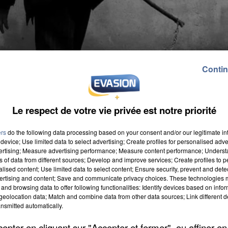
Contin
Le respect de votre vie privée est notre priorité
ers
do the following data processing based on your consent and/or our legitimate int
device; Use limited data to select advertising; Create profiles for personalised adver
vertising; Measure advertising performance; Measure content performance; Unders
ns of data from different sources; Develop and improve services; Create profiles to 
alised content; Use limited data to select content; Ensure security, prevent and detect
ertising and content; Save and communicate privacy choices. These technologies
and browsing data to offer following functionalities: Identify devices based on infor
eolocation data; Match and combine data from other data sources; Link different de
nsmitted automatically.
 ce mercredi devant la Préfecture de Seine-et-Marne 
rdire les cirques avec animaux dans le département. L
pter en cliquant sur "Accepter et fermer", ou affiner en