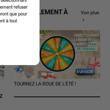
lement refuser
ACTUELLEMENT À
.
Voir plus
eront que pour
GAGNER
nt à tout
TOURNEZ LA ROUE DE L'ÉTÉ !
Z
É