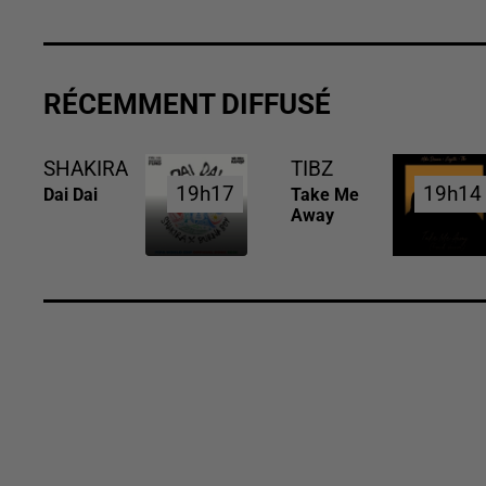
RÉCEMMENT DIFFUSÉ
SHAKIRA
TIBZ
19h17
19h17
19h14
19h14
Dai Dai
Take Me
Away