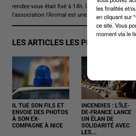
rendez-vous était fixé à 14h. Une délégation c
les finalités et
l'association l'Animal est une Personne, et de la
en cliquant sur 
ce site. Vous po
moment via le li
LES ARTICLES LES PLUS VUS
IL TUE SON FILS ET
INCENDIES : L’ÎLE-
ENVOIE DES PHOTOS
DE-FRANCE LANCE
À SON EX-
UN ÉLAN DE
COMPAGNE À NICE
SOLIDARITÉ AVEC
LES...