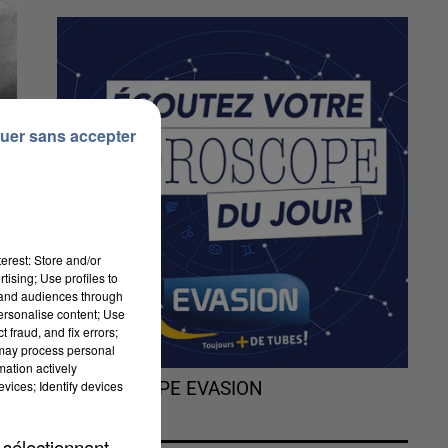
uer sans accepter
erest: Store and/or
tising; Use profiles to
tand audiences through
personalise content; Use
 fraud, and fix errors;
 may process personal
mation actively
vices; Identify devices
L'HOROSCOPE EVASION
à
e
 sélectionnant